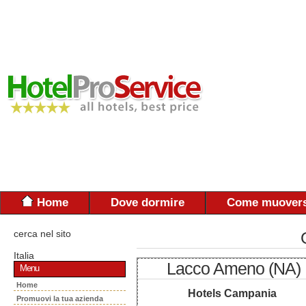
Home
Dove dormire
Come muovers
cerca nel sito
Italia
Lacco Ameno (NA)
Menu
Home
Hotels Campania
Promuovi la tua azienda