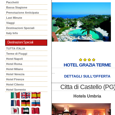
Pacchetti
Bassa Stagione
Prenotazione Anticipata
Last Minute
Viaggi
Destinazioni Speciali
Italy Info
Destinazioni Speciali
TUTTA ITALIA
Terme di Fiuggi
Hotel Napoli
Hotel Roma
HOTEL GRAZIA TERME
Hotel Milano
...
Hotel Venezia
DETTAGLI SULL'OFFERTA
Hotel Firenze
Hotel Cilento
Citta di Castello (PG
Hotel Sorrento
Hotels Umbria