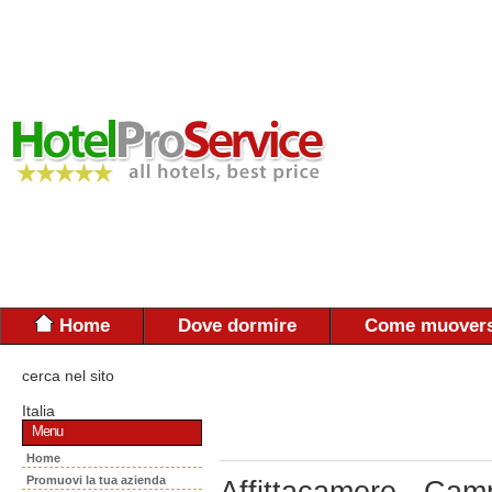
Home
Dove dormire
Come muovers
cerca nel sito
Italia
Menu
Home
Promuovi la tua azienda
Affittacamere - Cam