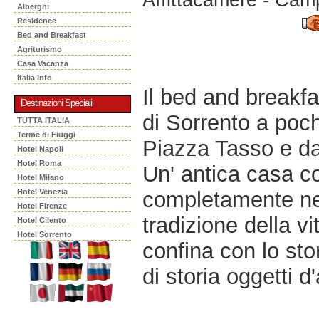
Alberghi
Residence
Bed and Breakfast
Agriturismo
Casa Vacanza
Italia Info
Il bed and breakf
Destinazioni Speciali
di Sorrento a poch
TUTTA ITALIA
Terme di Fiuggi
Piazza Tasso e da
Hotel Napoli
Hotel Roma
Un' antica casa col
Hotel Milano
completamente nel
Hotel Venezia
Hotel Firenze
tradizione della v
Hotel Cilento
Hotel Sorrento
confina con lo sto
di storia oggetti d'