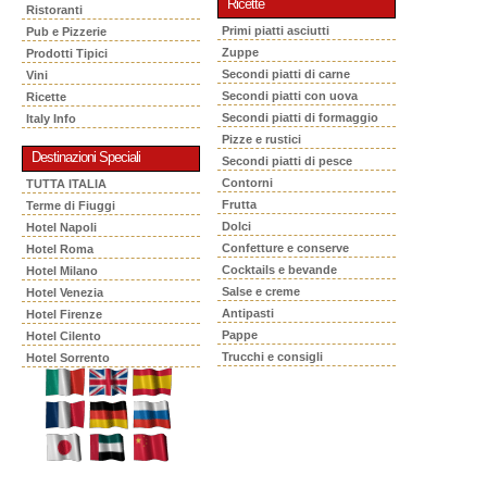
Ricette
Ristoranti
Primi piatti asciutti
Pub e Pizzerie
Zuppe
Prodotti Tipici
Secondi piatti di carne
Vini
Secondi piatti con uova
Ricette
Secondi piatti di formaggio
Italy Info
Pizze e rustici
Destinazioni Speciali
Secondi piatti di pesce
Contorni
TUTTA ITALIA
Frutta
Terme di Fiuggi
Dolci
Hotel Napoli
Confetture e conserve
Hotel Roma
Cocktails e bevande
Hotel Milano
Salse e creme
Hotel Venezia
Antipasti
Hotel Firenze
Pappe
Hotel Cilento
Trucchi e consigli
Hotel Sorrento