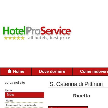
Home
Dove dormire
Come muovers
cerca nel sito
S. Caterina di Pittinuri
Italia
Ricetta
Menu
Home
Promuovi la tua azienda