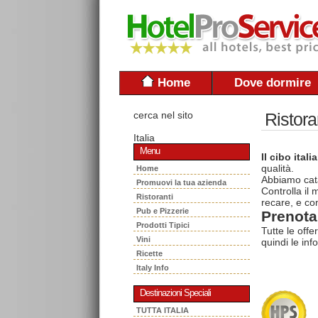
Home
Dove dormire
cerca nel sito
Ristora
Italia
Menu
Il cibo itali
qualità.
Home
Abbiamo cata
Promuovi la tua azienda
Controlla il
Ristoranti
recare, e con
Pub e Pizzerie
Prenota 
Prodotti Tipici
Tutte le offe
Vini
quindi le inf
Ricette
Italy Info
Destinazioni Speciali
TUTTA ITALIA