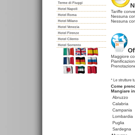
Terme di Fiuggi
N
Hotel Napoli
Tariffe conve
Hotel Roma
Nessuna com
Nessuna comm
Hotel Milano
Hotel Venezia
Hotel Firenze
Hotel Cilento
Hotel Sorrento
Of
Maggiore co
Pianificazion
Prenotazione
* Le strutture 
Come pren
Mangiare in 
Abruzzo
Calabria
Campania
Lombardia
Puglia
Sardegna