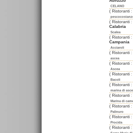
Abruzzo
CELANO
( Ristoranti :
pescocostanz
( Ristoranti :
Calabria
Scalea
( Ristoranti :
Campania
Acciaroli
( Ristoranti :
ascea
( Ristoranti :
Ascea
( Ristoranti :
Bacoli
( Ristoranti :
marina di asc
( Ristoranti :
Marina di cam
( Ristoranti :
Palinuro
( Ristoranti :
Procida
( Ristoranti :
Santa Maria di