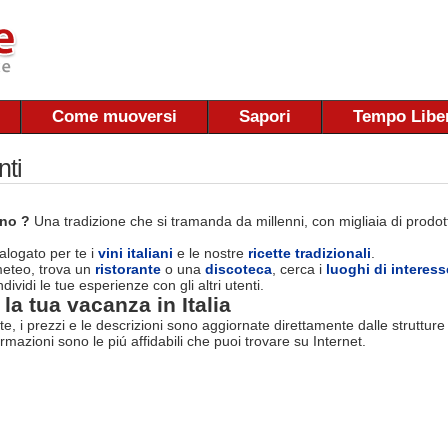
Come muoversi
Sapori
Tempo Libe
nti
ano ?
Una tradizione che si tramanda da millenni, con migliaia di prodotti
logato per te i
vini italiani
e le nostre
ricette tradizionali
.
 meteo, trova un
ristorante
o una
discoteca
, cerca i
luoghi di interess
dividi le tue esperienze con gli altri utenti.
la tua vacanza in Italia
rte, i prezzi e le descrizioni sono aggiornate direttamente dalle struttur
ormazioni sono le piú affidabili che puoi trovare su Internet.