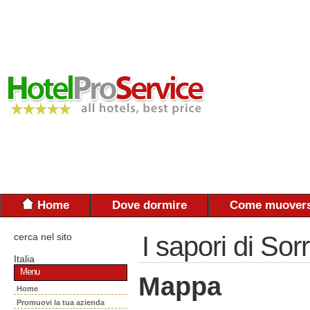
Home
Dove dormire
Come muovers
cerca nel sito
I sapori di Sor
Italia
Menu
Mappa
Home
Promuovi la tua azienda