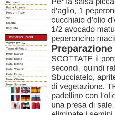
Per la salsa picc
Ristoranti
Pub e Pizzerie
d’aglio, 1 pepero
Prodotti Tipici
cucchiaio d’olio d’
Vini
Ricette
1/2 avocado maturo
Italy Info
peperoncino macin
Destinazioni Speciali
TUTTA ITALIA
Preparazione
Terme di Fiuggi
Hotel Napoli
SCOTTATE il pomo
Hotel Roma
Hotel Milano
secondi, quindi ra
Hotel Venezia
Hotel Firenze
Sbucciatelo, aprit
Hotel Cilento
di vegetazione. T
Hotel Sorrento
padellino con l’oli
una presa di sale.
eliminate i semini