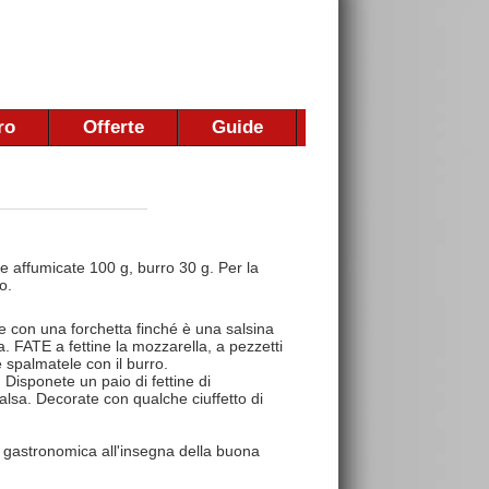
ro
Offerte
Guide
e affumicate 100 g, burro 30 g. Per la
o.
e con una forchetta finché è una salsina
a. FATE a fettine la mozzarella, a pezzetti
e spalmatele con il burro.
 Disponete un paio di fettine di
salsa. Decorate con qualche ciuffetto di
 gastronomica all'insegna della buona