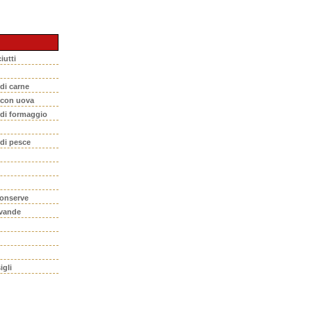
iutti
 di carne
i con uova
 di formaggio
 di pesce
conserve
evande
igli