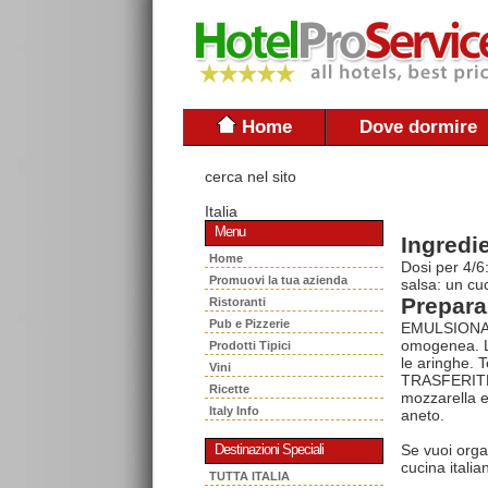
Home
Dove dormire
cerca nel sito
Italia
Menu
Ingredie
Home
Dosi per 4/6
Promuovi la tua azienda
salsa: un cuc
Prepara
Ristoranti
Pub e Pizzerie
EMULSIONATE 
omogenea. Lav
Prodotti Tipici
le aringhe. T
Vini
TRASFERITELE
Ricette
mozzarella e 
Italy Info
aneto.
Se vuoi orga
Destinazioni Speciali
cucina italia
TUTTA ITALIA