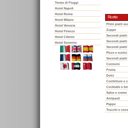
Terme di Fiuggi
Hotel Napoli
Hotel Roma
Ricette
Hotel Milano
Primi piatti asc
Hotel Venezia
Zuppe
Hotel Firenze
Secondi piatti
Hotel Cilento
Secondi piatt
Hotel Sorrento
Secondi piatti
Pizze e rustici
Secondi piatti
Contorni
Frutta
Dolci
Confetture e 
Cocktails e b
Salse e creme
Antipasti
Pappe
Trucchi e cons