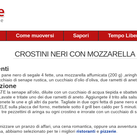
Come muoversi
Sapori
Tempo Libe
CROSTINI NERI CON MOZZARELLA
nti
: pane nero di segale 4 fette, una mozzarella affumicata (200 g) ,aringh
chiaio di senape rustica, un cucchiaio d’olio d’oliva, due rametti di anet
zione
la senape all’olio, diluite con un cucchiaio di acqua tiepida e sbattet
ate e tritate uno dei due rametti di aneto. Aggiungete il trito alla sals
enete le une e gli altri da parte. Tagliate in due ogni fetta di pane nero 
 sulla placca del forno, mettetele sotto il grill ben caldo per 5 minuti.
tre pezzettini di aringa su ogni crostino e irrorate con un cucchiaio di 
nizzare un pranzo di affari, una cena romantica, oppure una avventura
na, abbiamo selezionato per te i migliori
ristoranti
e
pizzerie
.