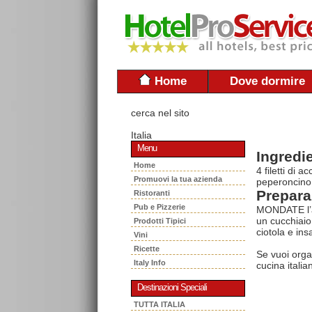
Home
Dove dormire
cerca nel sito
Italia
Menu
Ingredie
Home
4 filetti di 
Promuovi la tua azienda
peperoncino 
Prepara
Ristoranti
Pub e Pizzerie
MONDATE l’agl
un cucchiaio
Prodotti Tipici
ciotola e ins
Vini
Ricette
Se vuoi orga
Italy Info
cucina italia
Destinazioni Speciali
TUTTA ITALIA