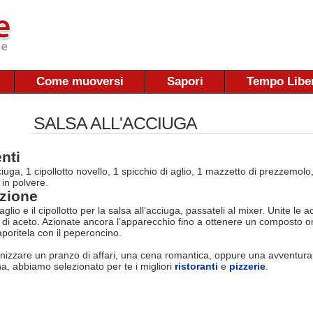
Come muoversi
Sapori
Tempo Libe
SALSA ALL'ACCIUGA
nti
acciuga, 1 cipollotto novello, 1 spicchio di aglio, 1 mazzetto di prezzemolo,
in polvere.
zione
io e il cipollotto per la salsa all’acciuga, passateli al mixer. Unite le a
 di aceto. Azionate ancora l’apparecchio fino a ottenere un composto o
aporitela con il peperoncino.
nizzare un pranzo di affari, una cena romantica, oppure una avventura
na, abbiamo selezionato per te i migliori
ristoranti
e
pizzerie
.