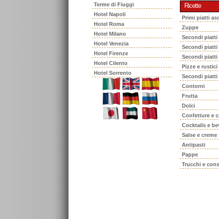
Terme di Fiuggi
Ricette
Hotel Napoli
Primi piatti asc
Hotel Roma
Zuppe
Hotel Milano
Secondi piatti
Hotel Venezia
Secondi piatt
Hotel Firenze
Secondi piatti
Hotel Cilento
Pizze e rustici
Hotel Sorrento
Secondi piatti
Contorni
Frutta
Dolci
Confetture e 
Cocktails e b
Salse e creme
Antipasti
Pappe
Trucchi e cons