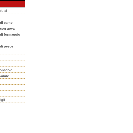
iutti
 di carne
i con uova
 di formaggio
 di pesce
conserve
evande
igli