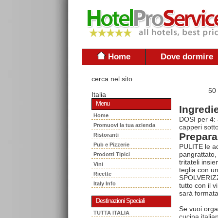
Home
Dove dormire
cerca nel sito
50
Italia
Menu
Ingredie
Home
DOSI per 4: 
Promuovi la tua azienda
capperi sotto
Prepara
Ristoranti
Pub e Pizzerie
PULITE le acc
pangrattato,
Prodotti Tipici
tritateli ins
Vini
teglia con un
Ricette
SPOLVERIZZAT
Italy Info
tutto con il 
sarà formata
Destinazioni Speciali
Se vuoi orga
TUTTA ITALIA
cucina italia