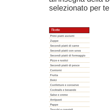
selezionato per te 
Ricette
Primi piatti asciutti
Zuppe
Secondi piatti di carne
Secondi piatti con uova
Secondi piatti di formaggio
Pizze e rustici
Secondi piatti di pesce
Contorni
Frutta
Dolci
Confetture e conserve
Cocktails e bevande
Salse e creme
Antipasti
Pappe
Trucchi e consigli