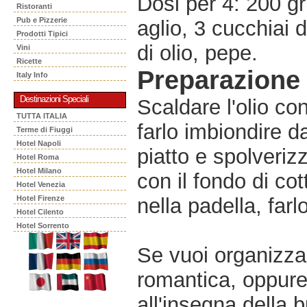
Dosi per 4: 200 gr
Ristoranti
Pub e Pizzerie
aglio, 3 cucchiai d
Prodotti Tipici
di olio, pepe.
Vini
Ricette
Preparazione
Italy Info
Destinazioni Speciali
Scaldare l'olio con
TUTTA ITALIA
farlo imbiondire da
Terme di Fiuggi
Hotel Napoli
piatto e spolveriz
Hotel Roma
Hotel Milano
con il fondo di cot
Hotel Venezia
Hotel Firenze
nella padella, farl
Hotel Cilento
Hotel Sorrento
Se vuoi organizzar
romantica, oppur
all'insegna della 