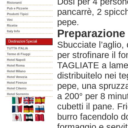
Dosi per 4 persone
Ristoranti
Pub e Pizzerie
pancarrè, 2 spicch
Prodotti Tipici
pepe.
Vini
Ricette
Preparazione
Italy Info
Destinazioni Speciali
Sbucciate l’aglio,
TUTTA ITALIA
per strofinare il f
Terme di Fiuggi
Hotel Napoli
TAGLIATE a lamelle
Hotel Roma
Hotel Milano
distribuitelo nei 
Hotel Venezia
Hotel Firenze
pepe, una spruzza
Hotel Cilento
a 200° per 8 minut
Hotel Sorrento
cubetti il pane. F
burro facendolo do
formaggio e servit