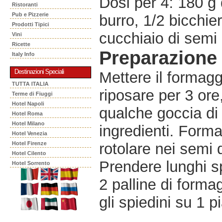
Dosi per 4: 180 g 
Ristoranti
Pub e Pizzerie
burro, 1/2 bicchie
Prodotti Tipici
cucchiaio di semi
Vini
Ricette
Preparazione
Italy Info
Destinazioni Speciali
Mettere il formagg
TUTTA ITALIA
riposare per 3 ore, 
Terme di Fiuggi
Hotel Napoli
qualche goccia di
Hotel Roma
Hotel Milano
ingredienti. Forma
Hotel Venezia
Hotel Firenze
rotolare nei semi 
Hotel Cilento
Prendere lunghi sp
Hotel Sorrento
2 palline di formag
gli spiedini su 1 pi