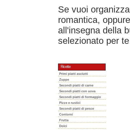
Se vuoi organizzar
romantica, oppur
all'insegna della 
selezionato per te 
Ricette
Primi piatti asciutti
Zuppe
Secondi piatti di carne
Secondi piatti con uova
Secondi piatti di formaggio
Pizze e rustici
Secondi piatti di pesce
Contorni
Frutta
Dolci