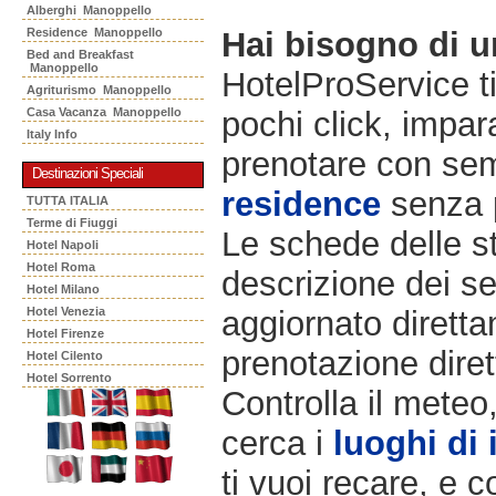
Alberghi Manoppello
Residence Manoppello
Hai bisogno di 
Bed and Breakfast
Manoppello
HotelProService t
Agriturismo Manoppello
Casa Vacanza Manoppello
pochi click, impara
Italy Info
prenotare con semp
Destinazioni Speciali
residence
senza 
TUTTA ITALIA
Terme di Fiuggi
Le schede delle st
Hotel Napoli
Hotel Roma
descrizione dei ser
Hotel Milano
Hotel Venezia
aggiornato diretta
Hotel Firenze
prenotazione diret
Hotel Cilento
Hotel Sorrento
Controlla il meteo
cerca i
luoghi di 
ti vuoi recare, e c