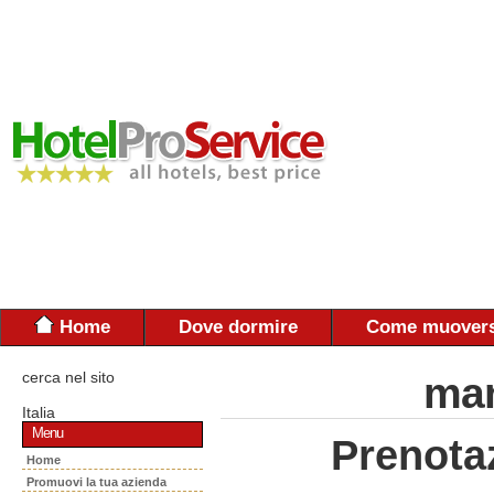
Home
Dove dormire
Come muovers
cerca nel sito
man
Italia
Menu
Prenota
Home
Promuovi la tua azienda