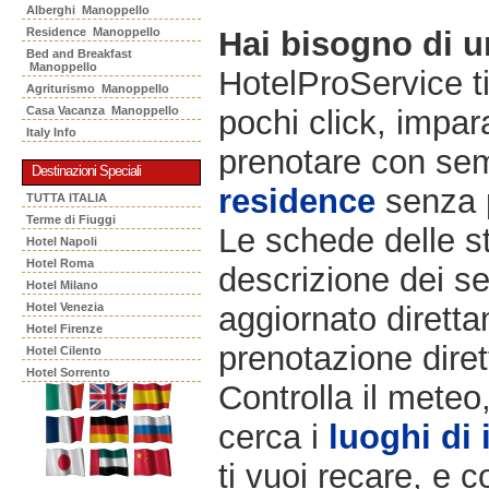
Alberghi Manoppello
Residence Manoppello
Hai bisogno di 
Bed and Breakfast
Manoppello
HotelProService t
Agriturismo Manoppello
Casa Vacanza Manoppello
pochi click, impara
Italy Info
prenotare con semp
Destinazioni Speciali
residence
senza 
TUTTA ITALIA
Terme di Fiuggi
Le schede delle st
Hotel Napoli
Hotel Roma
descrizione dei ser
Hotel Milano
Hotel Venezia
aggiornato diretta
Hotel Firenze
prenotazione diret
Hotel Cilento
Hotel Sorrento
Controlla il meteo
cerca i
luoghi di 
ti vuoi recare, e c