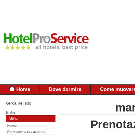
Home
Dove dormire
Come muovers
cerca nel sito
man
Italia
Menu
Prenota
Home
Promuovi la tua azienda