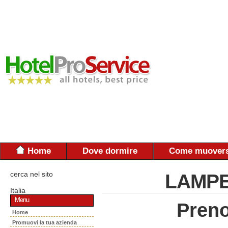
Home
Dove dormire
Come muovers
cerca nel sito
LAMPE
Italia
Menu
Preno
Home
Promuovi la tua azienda