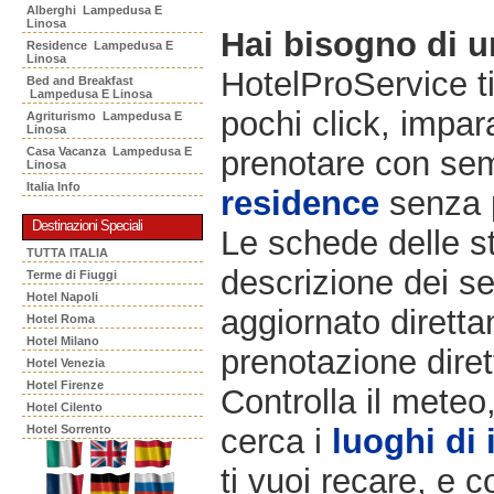
Alberghi Lampedusa E
Linosa
Hai bisogno di 
Residence Lampedusa E
Linosa
HotelProService t
Bed and Breakfast
Lampedusa E Linosa
pochi click, impara
Agriturismo Lampedusa E
Linosa
Casa Vacanza Lampedusa E
prenotare con semp
Linosa
Italia Info
residence
senza 
Destinazioni Speciali
Le schede delle st
TUTTA ITALIA
descrizione dei ser
Terme di Fiuggi
Hotel Napoli
aggiornato diretta
Hotel Roma
Hotel Milano
prenotazione diret
Hotel Venezia
Hotel Firenze
Controlla il meteo
Hotel Cilento
Hotel Sorrento
cerca i
luoghi di 
ti vuoi recare, e c