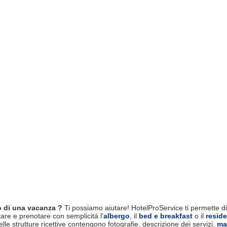
 di una vacanza ?
Ti possiamo aiutare! HotelProService ti permette di 
tare e prenotare con semplicitá l'
albergo
, il
bed e breakfast
o il
resid
le strutture ricettive contengono fotografie, descrizione dei servizi,
ma