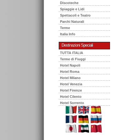
Discoteche
Spiaggie e Lidi
Spettacoli e Teatro
Parchi Naturali
Terme
Italia Info
Destinazioni Speciali
TUTTA ITALIA
Terme di Fiuggi
Hotel Napoli
Hotel Roma
Hotel Milano
Hotel Venezia
Hotel Firenze
Hotel Cilento
Hotel Sorrento