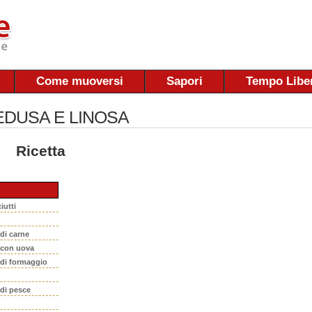
Come muoversi
Sapori
Tempo Libe
DUSA E LINOSA
Ricetta
iutti
 di carne
i con uova
 di formaggio
 di pesce