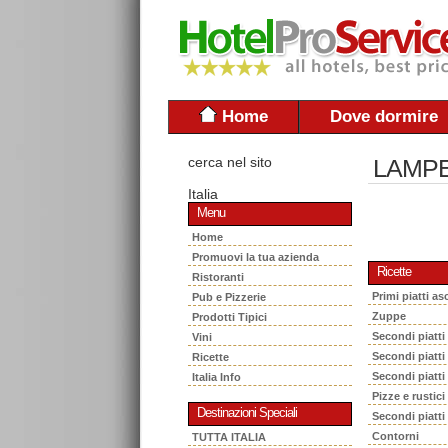
Home
Dove dormire
cerca nel sito
LAMPE
Italia
Menu
Home
Promuovi la tua azienda
Ricette
Ristoranti
Primi piatti asc
Pub e Pizzerie
Zuppe
Prodotti Tipici
Secondi piatti
Vini
Secondi piatt
Ricette
Secondi piatti
Italia Info
Pizze e rustici
Destinazioni Speciali
Secondi piatti
Contorni
TUTTA ITALIA