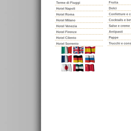
Frutta
Terme di Fiuggi
Dolci
Hotel Napoli
Confetture e 
Hotel Roma
Cocktails e b
Hotel Milano
Salse e creme
Hotel Venezia
Antipasti
Hotel Firenze
Pappe
Hotel Cilento
Trucchi e cons
Hotel Sorrento