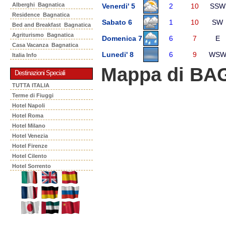
Alberghi Bagnatica
Venerdi' 5
2
10
SSW
Residence Bagnatica
Sabato 6
1
10
SW
Bed and Breakfast Bagnatica
Agriturismo Bagnatica
Domenica 7
6
7
E
Casa Vacanza Bagnatica
Lunedi' 8
6
9
WS
Italia Info
Mappa di BA
Destinazioni Speciali
TUTTA ITALIA
Terme di Fiuggi
Hotel Napoli
Hotel Roma
Hotel Milano
Hotel Venezia
Hotel Firenze
Hotel Cilento
Hotel Sorrento