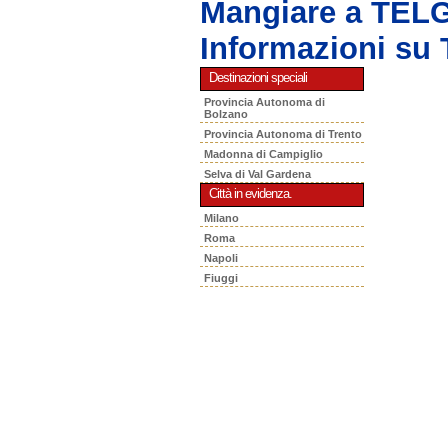
Mangiare a TEL
Informazioni s
Destinazioni speciali
Provincia Autonoma di
Bolzano
Provincia Autonoma di Trento
Madonna di Campiglio
Selva di Val Gardena
Città in evidenza.
Milano
Roma
Napoli
Fiuggi