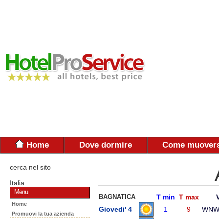
Home
Dove dormire
Come muovers
cerca nel sito
Italia
Menu
BAGNATICA
T min
T max
Home
Giovedi' 4
1
9
WN
Promuovi la tua azienda