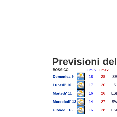
Previsioni de
BOSSICO
T min
T max
Domenica 9
18
28
SE
Lunedi' 10
17
26
S
Martedi' 11
16
26
ES
Mercoledi' 12
14
27
S
Giovedi' 13
16
28
ES