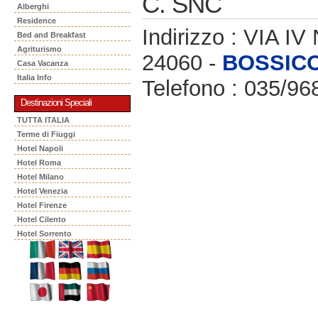
C. SNC
Alberghi
Residence
Indirizzo : VIA 
Bed and Breakfast
Agriturismo
24060 -
BOSSIC
Casa Vacanza
Italia Info
Telefono : 035/96
Destinazioni Speciali
TUTTA ITALIA
Terme di Fiuggi
Hotel Napoli
Hotel Roma
Hotel Milano
Hotel Venezia
Hotel Firenze
Hotel Cilento
Hotel Sorrento