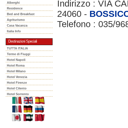
Indirizzo : VIA 
Alberghi
Residence
24060 -
BOSSIC
Bed and Breakfast
Agriturismo
Telefono : 035/96
Casa Vacanza
Italia Info
Destinazioni Speciali
TUTTA ITALIA
Terme di Fiuggi
Hotel Napoli
Hotel Roma
Hotel Milano
Hotel Venezia
Hotel Firenze
Hotel Cilento
Hotel Sorrento