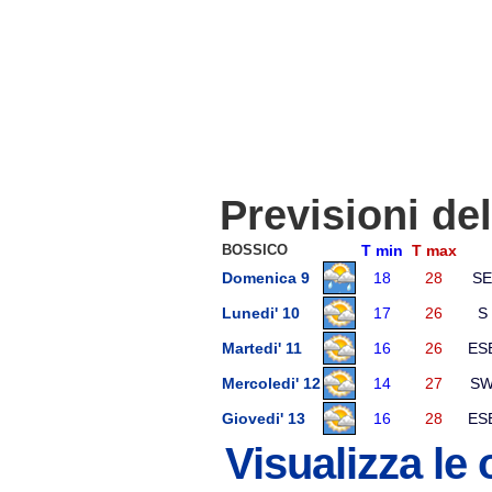
Previsioni de
BOSSICO
T min
T max
Domenica 9
18
28
SE
Lunedi' 10
17
26
S
Martedi' 11
16
26
ES
Mercoledi' 12
14
27
S
Giovedi' 13
16
28
ES
Visualizza le 