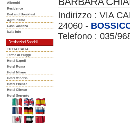
BARBARA CHIA
Alberghi
Residence
Indirizzo : VIA 
Bed and Breakfast
Agriturismo
24060 -
BOSSIC
Casa Vacanza
Italia Info
Telefono : 035/96
Destinazioni Speciali
TUTTA ITALIA
Terme di Fiuggi
Hotel Napoli
Hotel Roma
Hotel Milano
Hotel Venezia
Hotel Firenze
Hotel Cilento
Hotel Sorrento