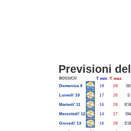
Previsioni de
BOSSICO
T min
T max
Domenica 9
18
28
SE
Lunedi' 10
17
26
S
Martedi' 11
16
26
ES
Mercoledi' 12
14
27
S
Giovedi' 13
16
28
ES