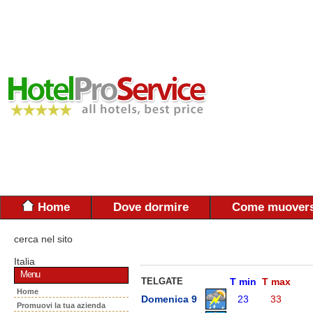
Home
Dove dormire
Come muovers
cerca nel sito
Italia
Menu
TELGATE
T min
T max
Home
Domenica 9
23
33
Promuovi la tua azienda