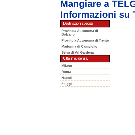
Mangiare a TEL
Informazioni s
Destinazioni speciali
Provincia Autonoma di
Bolzano
Provincia Autonoma di Trento
Madonna di Campiglio
Selva di Val Gardena
Città in evidenza.
Milano
Roma
Napoli
Fiuggi