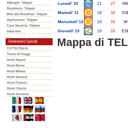
Alberghi Telgate
Lunedi' 10
21
27
N
Residence Telgate
Martedi' 11
18
32
SS
Bed and Breakfast Telgate
Agriturismo Telgate
Mercoledi' 12
19
33
W
Casa Vacanza Telgate
Giovedi' 13
19
33
ES
Italia Info
Mappa di TE
Destinazioni Speciali
TUTTA ITALIA
Terme di Fiuggi
Hotel Napoli
Hotel Roma
Hotel Milano
Hotel Venezia
Hotel Firenze
Hotel Cilento
Hotel Sorrento