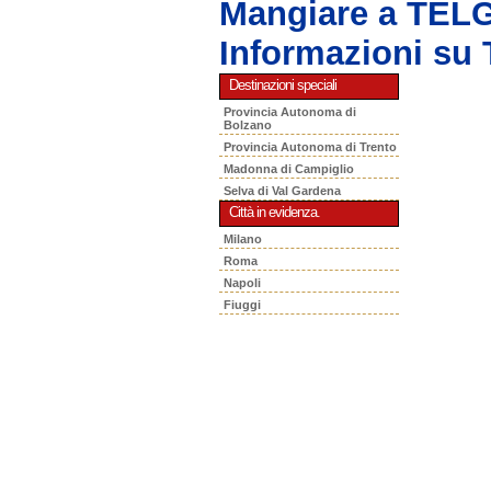
Mangiare a TEL
Informazioni s
Destinazioni speciali
Provincia Autonoma di
Bolzano
Provincia Autonoma di Trento
Madonna di Campiglio
Selva di Val Gardena
Città in evidenza.
Milano
Roma
Napoli
Fiuggi