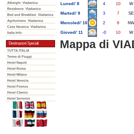
Alberghi Viadanica
Lunedi' 8
4
10
W
Residence Viadanica
Martedi' 9
3
7
SE
Bed and Breakfast Viadanica
Agriturismo Viadanica
Mercoledi' 10
2
8
N
Casa Vacanza Viadanica
Giovedi' 11
-0
10
W
Italia Info
Mappa di VI
Destinazioni Speciali
TUTTA ITALIA
Terme di Fiuggi
Hotel Napoli
Hotel Roma
Hotel Milano
Hotel Venezia
Hotel Firenze
Hotel Cilento
Hotel Sorrento