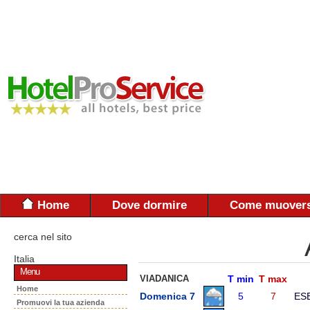
Home
Dove dormire
Come muovers
cerca nel sito
Italia
Menu
VIADANICA
T min
T max
Home
Domenica 7
5
7
ES
Promuovi la tua azienda