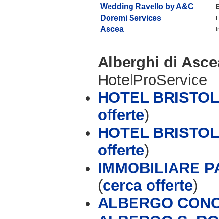
Wedding Ravello by A&C
E
Doremi Services
E
Ascea
I
Alberghi di Asc
HotelProService
HOTEL BRISTOL 
offerte
)
HOTEL BRISTOL 
offerte
)
IMMOBILIARE P
(
cerca offerte
)
ALBERGO CONCA