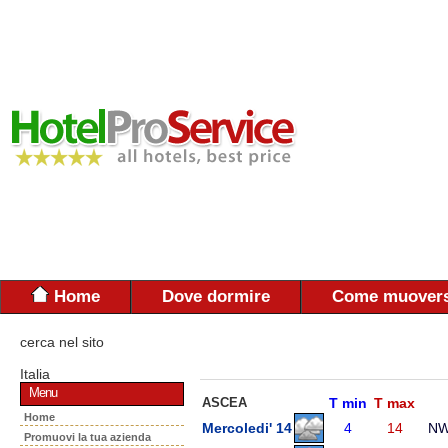
Home
Dove dormire
Come muovers
cerca nel sito
Italia
Menu
ASCEA
T min
T max
Home
Mercoledi' 14
4
14
N
Promuovi la tua azienda