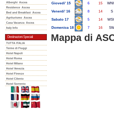
Alberghi Ascea
Giovedi' 15
6
15
WN
Residence Ascea
Venerdi' 16
8
14
S
Bed and Breakfast Ascea
Agriturismo Ascea
Sabato 17
5
14
WS
Casa Vacanza Ascea
Domenica 18
7
16
S
Italy Info
Mappa di AS
Destinazioni Speciali
TUTTA ITALIA
Terme di Fiuggi
Hotel Napoli
Hotel Roma
Hotel Milano
Hotel Venezia
Hotel Firenze
Hotel Cilento
Hotel Sorrento