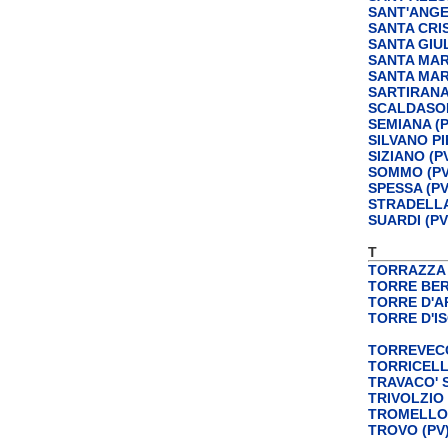
SANT'ANGE
SANTA CRIS
SANTA GIUL
SANTA MAR
SANTA MAR
SARTIRANA
SCALDASOL
SEMIANA (P
SILVANO PI
SIZIANO (P
SOMMO (PV
SPESSA (PV
STRADELLA
SUARDI (PV
T
TORRAZZA 
TORRE BER
TORRE D'A
TORRE D'IS
TORREVECCH
TORRICELL
TRAVACO' 
TRIVOLZIO 
TROMELLO 
TROVO (PV