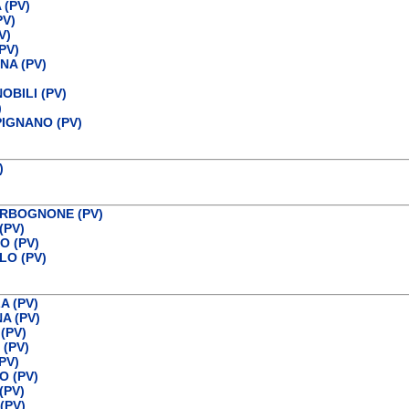
 (PV)
PV)
V)
PV)
A (PV)
OBILI (PV)
)
IGNANO (PV)
)
RBOGNONE (PV)
(PV)
 (PV)
O (PV)
A (PV)
 (PV)
(PV)
(PV)
PV)
 (PV)
(PV)
(PV)