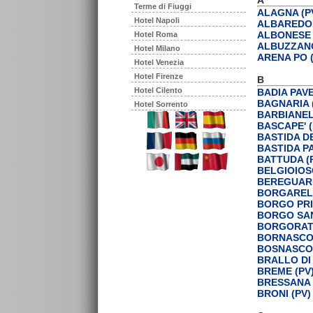
Terme di Fiuggi
ALAGNA (P
Hotel Napoli
ALBAREDO 
ALBONESE 
Hotel Roma
ALBUZZANO
Hotel Milano
ARENA PO (
Hotel Venezia
Hotel Firenze
B
Hotel Cilento
BADIA PAVE
BAGNARIA 
Hotel Sorrento
BARBIANEL
BASCAPE' (
BASTIDA DE
BASTIDA P
BATTUDA (
BELGIOIOS
BEREGUARD
BORGARELL
BORGO PRI
BORGO SAN
BORGORAT
BORNASCO 
BOSNASCO 
BRALLO DI
BREME (PV
BRESSANA 
BRONI (PV)