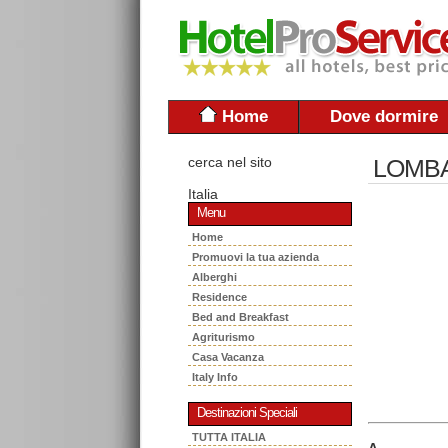
Home
Dove dormire
cerca nel sito
LOMBA
Italia
Menu
Home
Promuovi la tua azienda
Alberghi
Residence
Bed and Breakfast
Agriturismo
Casa Vacanza
Italy Info
Destinazioni Speciali
TUTTA ITALIA
A