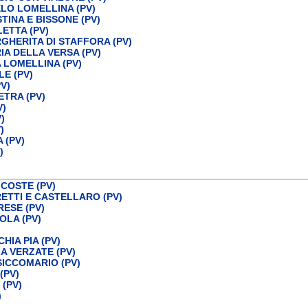
LO LOMELLINA (PV)
TINA E BISSONE (PV)
ETTA (PV)
GHERITA DI STAFFORA (PV)
IA DELLA VERSA (PV)
 LOMELLINA (PV)
E (PV)
V)
ETRA (PV)
V)
)
)
 (PV)
)
COSTE (PV)
ETTI E CASTELLARO (PV)
RESE (PV)
OLA (PV)
IA PIA (PV)
A VERZATE (PV)
SICCOMARIO (PV)
(PV)
(PV)
)