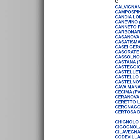
C
CALVIGNAN
CAMPOSPIN
CANDIA LO
CANEVINO 
CANNETO P
CARBONARA
CASANOVA 
CASATISMA
CASEI GER
CASORATE 
CASSOLNOV
CASTANA (
CASTEGGIO
CASTELLET
CASTELLO 
CASTELNOV
CAVA MANA
CECIMA (PV
CERANOVA 
CERETTO L
CERGNAGO 
CERTOSA DI
CHIGNOLO 
CIGOGNOLA
CILAVEGNA 
CODEVILLA 