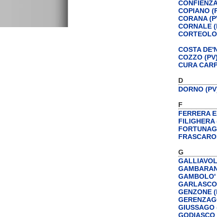
CONFIENZA
COPIANO (
CORANA (P
CORNALE (
CORTEOLON
COSTA DE'N
COZZO (PV
CURA CARP
D
DORNO (PV
F
FERRERA E
FILIGHERA 
FORTUNAGO
FRASCAROL
G
GALLIAVOL
GAMBARANA
GAMBOLO' 
GARLASCO 
GENZONE (
GERENZAGO
GIUSSAGO 
GODIASCO 