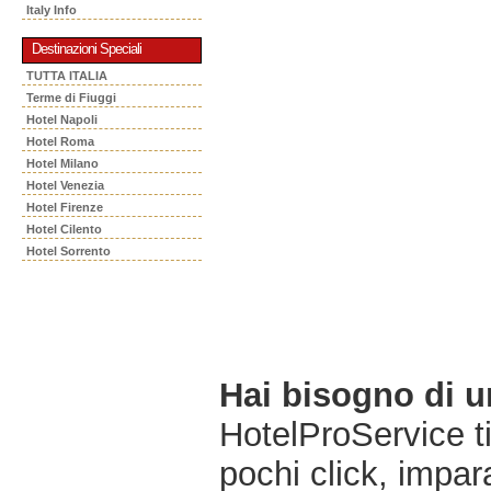
Italy Info
Destinazioni Speciali
TUTTA ITALIA
Terme di Fiuggi
Hotel Napoli
Hotel Roma
Hotel Milano
Hotel Venezia
Hotel Firenze
Hotel Cilento
Hotel Sorrento
Hai bisogno di 
HotelProService t
pochi click, impara