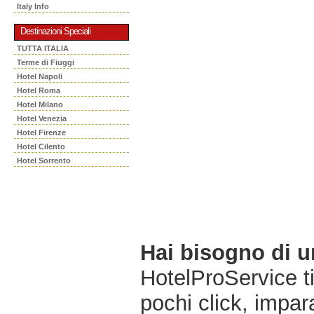
Italy Info
Destinazioni Speciali
TUTTA ITALIA
Terme di Fiuggi
Hotel Napoli
Hotel Roma
Hotel Milano
Hotel Venezia
Hotel Firenze
Hotel Cilento
Hotel Sorrento
Hai bisogno di 
HotelProService t
pochi click, impara