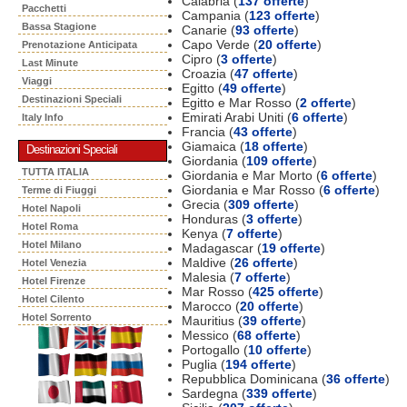
Calabria (
137 offerte
)
Pacchetti
Campania (
123 offerte
)
Bassa Stagione
Canarie (
93 offerte
)
Capo Verde (
20 offerte
)
Prenotazione Anticipata
Cipro (
3 offerte
)
Last Minute
Croazia (
47 offerte
)
Viaggi
Egitto (
49 offerte
)
Destinazioni Speciali
Egitto e Mar Rosso (
2 offerte
)
Emirati Arabi Uniti (
6 offerte
)
Italy Info
Francia (
43 offerte
)
Giamaica (
18 offerte
)
Destinazioni Speciali
Giordania (
109 offerte
)
TUTTA ITALIA
Giordania e Mar Morto (
6 offerte
)
Giordania e Mar Rosso (
6 offerte
)
Terme di Fiuggi
Grecia (
309 offerte
)
Hotel Napoli
Honduras (
3 offerte
)
Hotel Roma
Kenya (
7 offerte
)
Hotel Milano
Madagascar (
19 offerte
)
Maldive (
26 offerte
)
Hotel Venezia
Malesia (
7 offerte
)
Hotel Firenze
Mar Rosso (
425 offerte
)
Hotel Cilento
Marocco (
20 offerte
)
Hotel Sorrento
Mauritius (
39 offerte
)
Messico (
68 offerte
)
Portogallo (
10 offerte
)
Puglia (
194 offerte
)
Repubblica Dominicana (
36 offerte
)
Sardegna (
339 offerte
)