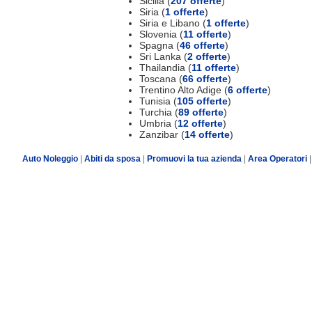
Sicilia (
207 offerte
)
Siria (
1 offerte
)
Siria e Libano (
1 offerte
)
Slovenia (
11 offerte
)
Spagna (
46 offerte
)
Sri Lanka (
2 offerte
)
Thailandia (
11 offerte
)
Toscana (
66 offerte
)
Trentino Alto Adige (
6 offerte
)
Tunisia (
105 offerte
)
Turchia (
89 offerte
)
Umbria (
12 offerte
)
Zanzibar (
14 offerte
)
Auto Noleggio
|
Abiti da sposa
|
Promuovi la tua azienda
|
Area Operatori