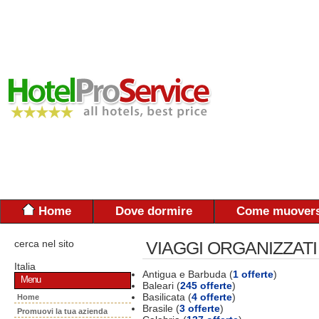
Home
Dove dormire
Come muovers
cerca nel sito
VIAGGI ORGANIZZATI
Italia
Antigua e Barbuda (
1 offerte
)
Menu
Baleari (
245 offerte
)
Basilicata (
4 offerte
)
Home
Brasile (
3 offerte
)
Promuovi la tua azienda