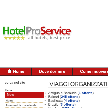
Home
Dove dormire
Come muovers
cerca nel sito
VIAGGI ORGANIZZATI
Italia
Antigua e Barbuda (
1 offerte
)
Menu
Baleari (
245 offerte
)
Basilicata (
4 offerte
)
Home
Brasile (
3 offerte
)
Promuovi la tua azienda