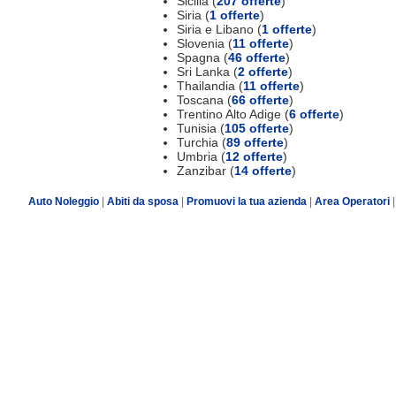
Sicilia (
207 offerte
)
Siria (
1 offerte
)
Siria e Libano (
1 offerte
)
Slovenia (
11 offerte
)
Spagna (
46 offerte
)
Sri Lanka (
2 offerte
)
Thailandia (
11 offerte
)
Toscana (
66 offerte
)
Trentino Alto Adige (
6 offerte
)
Tunisia (
105 offerte
)
Turchia (
89 offerte
)
Umbria (
12 offerte
)
Zanzibar (
14 offerte
)
Auto Noleggio
|
Abiti da sposa
|
Promuovi la tua azienda
|
Area Operatori