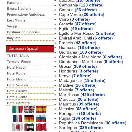
Calabria (
137 offerte
)
Pacchetti
Campania (
123 offerte
)
Bassa Stagione
Canarie (
93 offerte
)
Capo Verde (
20 offerte
)
Prenotazione Anticipata
Cipro (
3 offerte
)
Last Minute
Croazia (
47 offerte
)
Viaggi
Egitto (
49 offerte
)
Destinazioni Speciali
Egitto e Mar Rosso (
2 offerte
)
Emirati Arabi Uniti (
6 offerte
)
Italy Info
Francia (
43 offerte
)
Giamaica (
18 offerte
)
Destinazioni Speciali
Giordania (
109 offerte
)
TUTTA ITALIA
Giordania e Mar Morto (
6 offerte
)
Giordania e Mar Rosso (
6 offerte
)
Terme di Fiuggi
Grecia (
309 offerte
)
Hotel Napoli
Honduras (
3 offerte
)
Hotel Roma
Kenya (
7 offerte
)
Hotel Milano
Madagascar (
19 offerte
)
Maldive (
26 offerte
)
Hotel Venezia
Malesia (
7 offerte
)
Hotel Firenze
Mar Rosso (
425 offerte
)
Hotel Cilento
Marocco (
20 offerte
)
Hotel Sorrento
Mauritius (
39 offerte
)
Messico (
68 offerte
)
Portogallo (
10 offerte
)
Puglia (
194 offerte
)
Repubblica Dominicana (
36 offerte
)
Sardegna (
339 offerte
)