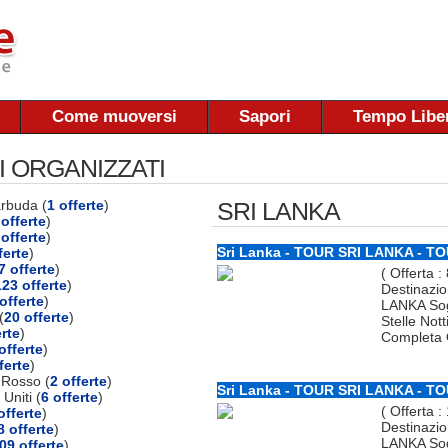
Come muoversi
Sapori
Tempo Libe
I ORGANIZZATI
arbuda (
1 offerte
)
SRI LANKA
offerte
)
 offerte
)
Sri Lanka - TOUR SRI LANKA - T
ferte
)
7 offerte
)
( Offerta :
123 offerte
)
Destinazio
offerte
)
LANKA So
(
20 offerte
)
Stelle Not
erte
)
Completa O
offerte
)
ferte
)
 Rosso (
2 offerte
)
Sri Lanka - TOUR SRI LANKA - T
 Uniti (
6 offerte
)
( Offerta :
offerte
)
Destinazio
8 offerte
)
LANKA So
09 offerte
)