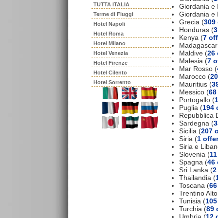
TUTTA ITALIA
Giordania e 
Giordania e
Terme di Fiuggi
Grecia (
309 
Hotel Napoli
Honduras (
3
Hotel Roma
Kenya (
7 of
Hotel Milano
Madagascar
Maldive (
26 
Hotel Venezia
Malesia (
7 o
Hotel Firenze
Mar Rosso (
Hotel Cilento
Marocco (
20
Hotel Sorrento
Mauritius (
39
Messico (
68
Portogallo (
1
Puglia (
194 
Repubblica 
Sardegna (
3
Sicilia (
207 o
Siria (
1 offe
Siria e Liban
Slovenia (
11
Spagna (
46 
Sri Lanka (
2
Thailandia (
Toscana (
66
Trentino Alto
Tunisia (
105
Turchia (
89 
Umbria (
12 