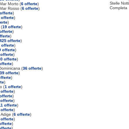
Stelle Not
Mar Morto (
6 offerte
)
Completa
 Mar Rosso (
6 offerte
)
offerte
)
 offerte
)
ferte
)
 (
19 offerte
)
offerte
)
fferte
)
425 offerte
)
 offerte
)
 offerte
)
 offerte
)
0 offerte
)
offerte
)
Dominicana (
36 offerte
)
39 offerte
)
fferte
)
rte
)
o (
1 offerte
)
 offerte
)
offerte
)
 offerte
)
11 offerte
)
 offerte
)
 Adige (
6 offerte
)
 offerte
)
offerte
)
offerte
)