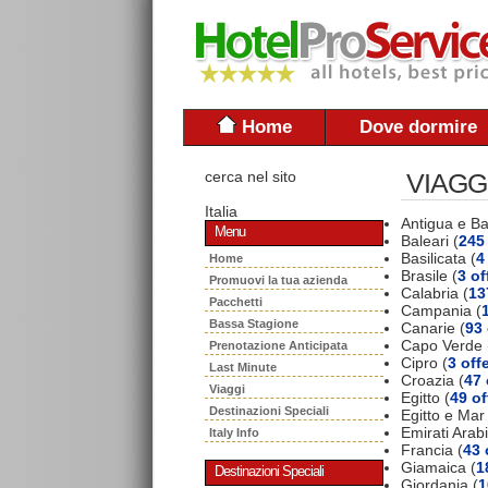
Home
Dove dormire
cerca nel sito
VIAGG
Italia
Antigua e B
Menu
Baleari (
245 
Basilicata (
4
Home
Brasile (
3 of
Promuovi la tua azienda
Calabria (
13
Pacchetti
Campania (
Bassa Stagione
Canarie (
93 
Capo Verde 
Prenotazione Anticipata
Cipro (
3 off
Last Minute
Croazia (
47 
Viaggi
Egitto (
49 of
Destinazioni Speciali
Egitto e Mar
Emirati Arabi
Italy Info
Francia (
43 
Giamaica (
1
Destinazioni Speciali
Giordania (
1