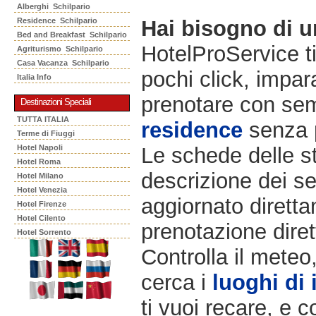
Alberghi Schilpario
Residence Schilpario
Hai bisogno di 
Bed and Breakfast Schilpario
HotelProService t
Agriturismo Schilpario
Casa Vacanza Schilpario
pochi click, impara
Italia Info
prenotare con semp
Destinazioni Speciali
TUTTA ITALIA
residence
senza 
Terme di Fiuggi
Hotel Napoli
Le schede delle st
Hotel Roma
descrizione dei ser
Hotel Milano
Hotel Venezia
aggiornato diretta
Hotel Firenze
Hotel Cilento
prenotazione diret
Hotel Sorrento
Controlla il meteo
cerca i
luoghi di 
ti vuoi recare, e c