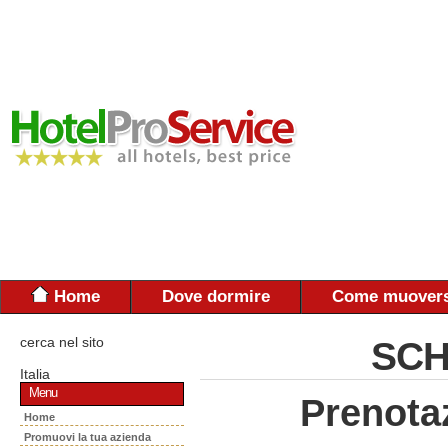
Home
Dove dormire
Come muovers
cerca nel sito
SCH
Italia
Menu
Prenota
Home
Promuovi la tua azienda