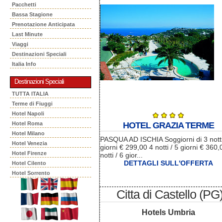
Pacchetti
Bassa Stagione
Prenotazione Anticipata
Last Minute
Viaggi
Destinazioni Speciali
Italia Info
Destinazioni Speciali
TUTTA ITALIA
Terme di Fiuggi
Hotel Napoli
Hotel Roma
HOTEL GRAZIA TERME
Hotel Milano
PASQUA AD ISCHIA Soggiorni di 3 nott
Hotel Venezia
giorni € 299,00 4 notti / 5 giorni € 360,
Hotel Firenze
notti / 6 gior...
DETTAGLI SULL'OFFERTA
Hotel Cilento
Hotel Sorrento
Citta di Castello (PG
Hotels Umbria