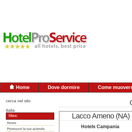
Home
Dove dormire
Come muovers
cerca nel sito
Italia
Lacco Ameno (NA)
Menu
Home
Hotels Campania
Promuovi la tua azienda