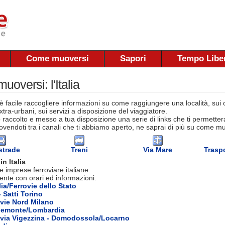
Come muoversi
Sapori
Tempo Libe
oversi: l'Italia
 facile raccogliere informazioni su come raggiungere una località, sui co
tra-urbani, sui servizi a disposizione del viaggiatore.
raccolto e messo a tua disposizione una serie di links che ti permettera
vendoti tra i canali che ti abbiamo aperto, ne saprai di più su come muov
strade
Treni
Via Mare
Traspo
in Italia
e imprese ferroviare italiane.
ente con orari ed informazioni.
lia/Ferrovie dello Stato
 Satti Torino
vie Nord Milano
 Piemonte/Lombardia
ovia Vigezzina - Domodossola/Locarno