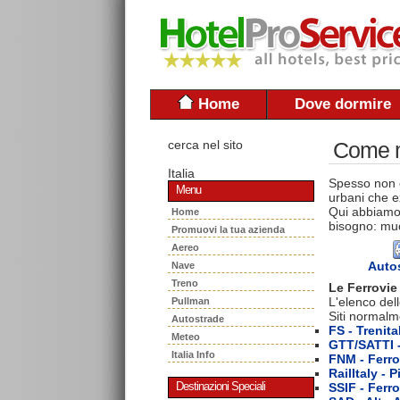
Home
Dove dormire
cerca nel sito
Come mu
Italia
Spesso non è
Menu
urbani che ex
Qui abbiamo 
Home
bisogno: muo
Promuovi la tua azienda
Aereo
Auto
Nave
Treno
Le Ferrovie 
L'elenco dell
Pullman
Siti normalm
Autostrade
FS - Trenita
Meteo
GTT/SATTI -
Italia Info
FNM - Ferro
RailItaly -
SSIF - Ferr
Destinazioni Speciali