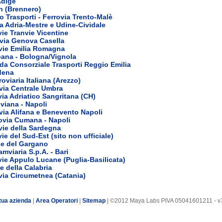
Adige
on (Brennero)
no Trasporti - Ferrovia Trento-Malè
ia Adria-Mestre e Udine-Cividale
vie Tranvie Vicentine
via Genova Casella
ovie Emilia Romagna
ana - Bologna/Vignola
da Consorziale Trasporti Reggio Emilia
dena
roviaria Italiana (Arezzo)
via Centrale Umbra
via Adriatico Sangritana (CH)
viana - Napoli
ia Alifana e Benevento Napoli
ovia Cumana - Napoli
vie della Sardegna
ie del Sud-Est (sito non ufficiale)
ie del Gargano
amviaria S.p.A. - Bari
vie Appulo Lucane (Puglia-Basilicata)
e della Calabria
via Circumetnea (Catania)
tua azienda
|
Area Operatori
|
Sitemap
| ©2012 Maya Labs PIVA 05041601211 - v7.