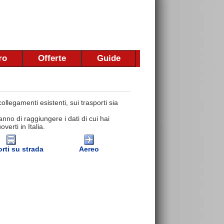
ro
Offerte
Guide
llegamenti esistenti, sui trasporti sia
nno di raggiungere i dati di cui hai
erti in Italia.
rti su strada
Aereo