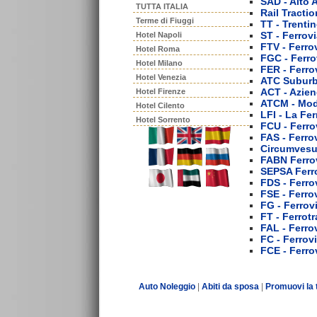
SAD - Alto 
TUTTA ITALIA
Rail Tracti
Terme di Fiuggi
TT - Trenti
ST - Ferrov
Hotel Napoli
FTV - Ferro
Hotel Roma
FGC - Ferro
Hotel Milano
FER - Ferr
Hotel Venezia
ATC Suburb
ACT - Azien
Hotel Firenze
ATCM - Mo
Hotel Cilento
LFI - La Fer
Hotel Sorrento
FCU - Ferro
FAS - Ferro
Circumvesu
FABN Ferrov
SEPSA Ferr
FDS - Ferro
FSE - Ferrov
FG - Ferrov
FT - Ferrotr
FAL - Ferro
FC - Ferrovi
FCE - Ferro
Auto Noleggio
|
Abiti da sposa
|
Promuovi la 