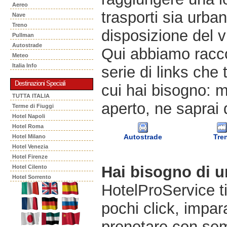
Aereo
trasporti sia urban
Nave
Treno
disposizione del v
Pullman
Autostrade
Qui abbiamo racco
Meteo
Italia Info
serie di links che 
Destinazioni Speciali
cui hai bisogno: m
TUTTA ITALIA
aperto, ne saprai 
Terme di Fiuggi
Hotel Napoli
Hotel Roma
Autostrade
Tre
Hotel Milano
Hotel Venezia
Hotel Firenze
Hai bisogno di 
Hotel Cilento
Hotel Sorrento
HotelProService t
pochi click, impara
prenotare con semp