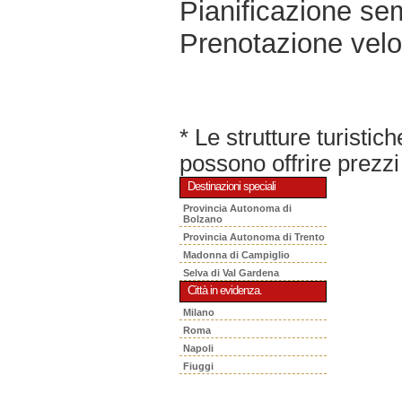
Pianificazione sem
Prenotazione velo
* Le strutture turisti
possono offrire prezzi 
Destinazioni speciali
Provincia Autonoma di
Bolzano
Provincia Autonoma di Trento
Madonna di Campiglio
Selva di Val Gardena
Città in evidenza.
Milano
Roma
Napoli
Fiuggi