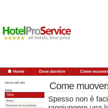
Home
Dove dormire
Come muovers
cerca nel sito
Come muoversi:
Italia
Menu
Spesso non è faci
Home
raggiungere una lo
Promuovi la tua azienda