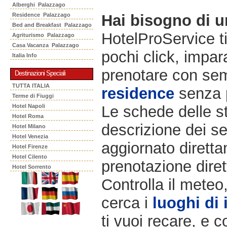
Alberghi Palazzago
Residence Palazzago
Hai bisogno di 
Bed and Breakfast Palazzago
HotelProService t
Agriturismo Palazzago
Casa Vacanza Palazzago
pochi click, impara
Italia Info
prenotare con semp
Destinazioni Speciali
TUTTA ITALIA
residence
senza 
Terme di Fiuggi
Hotel Napoli
Le schede delle st
Hotel Roma
descrizione dei ser
Hotel Milano
Hotel Venezia
aggiornato diretta
Hotel Firenze
Hotel Cilento
prenotazione diret
Hotel Sorrento
Controlla il meteo
cerca i
luoghi di 
ti vuoi recare, e c