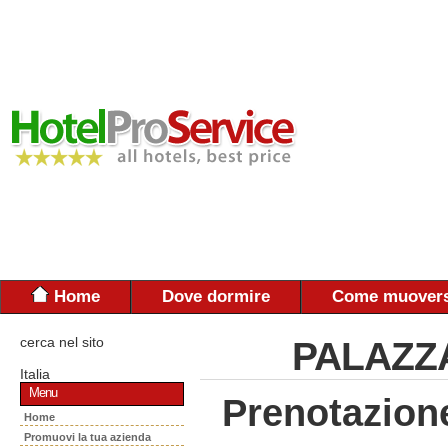
Home
Dove dormire
Come muovers
cerca nel sito
PALAZZA
Italia
Menu
Prenotazion
Home
Promuovi la tua azienda