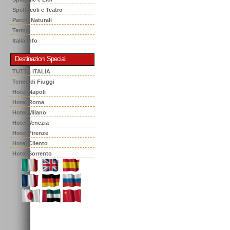
Spettacoli e Teatro
Parchi Naturali
Terme
Italia Info
Destinazioni Speciali
TUTTA ITALIA
Terme di Fiuggi
Hotel Napoli
Hotel Roma
Hotel Milano
Hotel Venezia
Hotel Firenze
Hotel Cilento
Hotel Sorrento