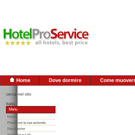
Home
Dove dormire
Come muovers
cerca nel sito
Italia
Menu
Home
Promuovi la tua azienda
Discoteche
Spiaggie e Lidi