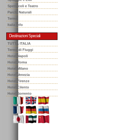
Spettacoli e Teatro
Parchi Naturali
Terme
Italia Info
Destinazioni Speciali
TUTTA ITALIA
Terme di Fiuggi
Hotel Napoli
Hotel Roma
Hotel Milano
Hotel Venezia
Hotel Firenze
Hotel Cilento
Hotel Sorrento