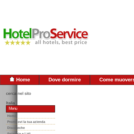
Home
Dove dormire
Come muovers
cerca nel sito
Italia
Menu
Home
Promuovi la tua azienda
Discoteche
Spiaggie e Lidi