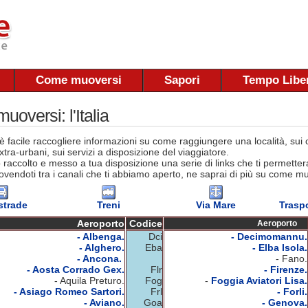
Come muoversi
Sapori
Tempo Libe
oversi: l'Italia
 facile raccogliere informazioni su come raggiungere una località, sui co
tra-urbani, sui servizi a disposizione del viaggiatore.
raccolto e messo a tua disposizione una serie di links che ti permettera
vendoti tra i canali che ti abbiamo aperto, ne saprai di più su come muov
strade
Treni
Via Mare
Traspo
Aeroporto
Codice
Aeroporto
- Albenga.
Dci
- Decimomannu.
- Alghero.
Eba
- Elba Isola.
- Ancona.
- Fano.
- Aosta Corrado Gex.
Flr
- Firenze.
- Aquila Preturo.
Fog
-
Foggia Aviatori Lisa.
- Asiago Romeo Sartori.
Frl
- Forli.
- Aviano.
Goa
- Genova.