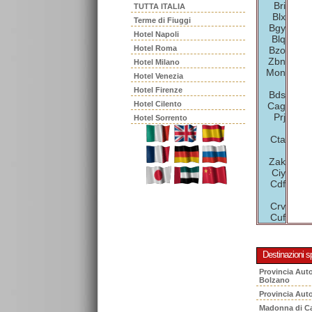
Bri
TUTTA ITALIA
Blx
Terme di Fiuggi
Bgy
Hotel Napoli
Blq
Hotel Roma
Bzo
Zbn
Hotel Milano
Mon
Hotel Venezia
Hotel Firenze
Bds
Hotel Cilento
Cag
Prj
Hotel Sorrento
Cta
Zak
Ciy
Cdf
Crv
Cuf
Destinazioni sp
Provincia Aut
Bolzano
Provincia Aut
Madonna di C