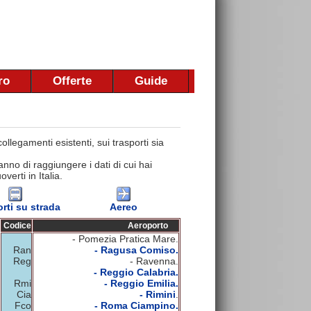
ro
Offerte
Guide
llegamenti esistenti, sui trasporti sia
nno di raggiungere i dati di cui hai
erti in Italia.
rti su strada
Aereo
Codice
Aeroporto
- Pomezia Pratica Mare.
Ran
- Ragusa Comiso.
Reg
- Ravenna.
- Reggio Calabria.
Rmi
- Reggio Emilia.
Cia
- Rimini
.
Fco
- Roma Ciampino.