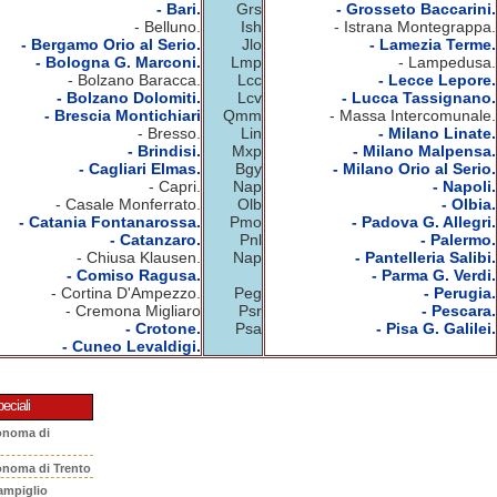
- Bari.
Grs
- Grosseto Baccarini.
- Belluno.
Ish
- Istrana Montegrappa.
- Bergamo Orio al Serio.
Jlo
- Lamezia Terme.
- Bologna G. Marconi.
Lmp
- Lampedusa.
- Bolzano Baracca.
Lcc
- Lecce Lepore.
- Bolzano Dolomiti.
Lcv
- Lucca Tassignano.
- Brescia Montichiari
Qmm
- Massa Intercomunale.
- Bresso.
Lin
- Milano Linate.
- Brindisi.
Mxp
- Milano Malpensa.
- Cagliari Elmas.
Bgy
- Milano Orio al Serio.
- Capri.
Nap
- Napoli.
- Casale Monferrato.
Olb
- Olbia.
- Catania Fontanarossa.
Pmo
- Padova G. Allegri.
- Catanzaro.
Pnl
- Palermo.
- Chiusa Klausen.
Nap
- Pantelleria Salibi.
- Comiso Ragusa.
- Parma G. Verdi.
- Cortina D'Ampezzo.
Peg
- Perugia.
- Cremona Migliaro
Psr
- Pescara.
- Crotone.
Psa
- Pisa G. Galilei.
- Cuneo Levaldigi.
eciali
onoma di
onoma di Trento
ampiglio