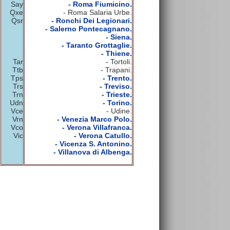
Say
- Roma Fiumicino.
Qxe
- Roma Salaria Urbe.
Qsr
- Ronchi Dei Legionari.
- Salerno Pontecagnano.
- Siena.
- Taranto Grottaglie.
- Thiene.
Tar
- Tortoli.
Ttb
- Trapani.
Tps
- Trento.
Trs
- Treviso.
Trn
- Trieste.
Udn
- Torino.
Vce
- Udine.
Vrn
- Venezia Marco Polo.
Vco
- Verona Villafranca.
Vic
- Verona Catullo.
- Vicenza S. Antonino.
- Villanova di Albenga.