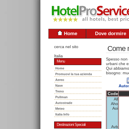
Home
Dove dormire
cerca nel sito
Come mu
Italia
Spesso non è
Menu
urbani che ex
Qui abbiamo 
Home
bisogno: muo
Promuovi la tua azienda
Aereo
Auto
Nave
Treno
Code
Pullman
All
Autostrade
Aho
Aoi
Meteo
Italia Info
Destinazioni Speciali
Avb