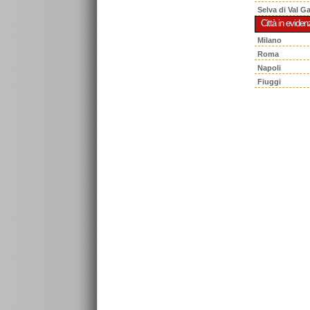
Selva di Val G
Città in eviden
Milano
Roma
Napoli
Fiuggi