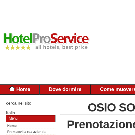
Home
Dove dormire
Come muovers
cerca nel sito
OSIO SO
Italia
Menu
Prenotazion
Home
Promuovi la tua azienda