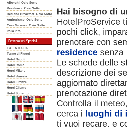
Alberghi Osio Sotto
Residence Osio Sotto
Hai bisogno di 
Bed and Breakfast Osio Sotto
HotelProService t
Agriturismo Osio Sotto
Casa Vacanza Osio Sotto
pochi click, impara
Italia Info
prenotare con semp
Destinazioni Speciali
TUTTA ITALIA
residence
senza 
Terme di Fiuggi
Hotel Napoli
Le schede delle st
Hotel Roma
descrizione dei ser
Hotel Milano
Hotel Venezia
aggiornato diretta
Hotel Firenze
Hotel Cilento
prenotazione diret
Hotel Sorrento
Controlla il meteo
cerca i
luoghi di 
ti vuoi recare, e c