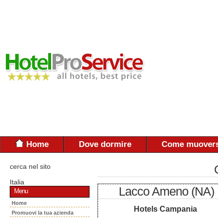
Home
Dove dormire
Come muovers
cerca nel sito
Italia
Lacco Ameno (NA)
Menu
Home
Hotels Campania
Promuovi la tua azienda