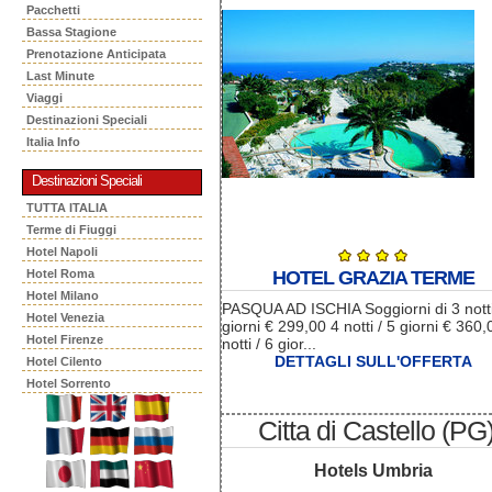
Pacchetti
Bassa Stagione
Prenotazione Anticipata
Last Minute
Viaggi
Destinazioni Speciali
Italia Info
Destinazioni Speciali
TUTTA ITALIA
Terme di Fiuggi
Hotel Napoli
Hotel Roma
HOTEL GRAZIA TERME
Hotel Milano
PASQUA AD ISCHIA Soggiorni di 3 nott
Hotel Venezia
giorni € 299,00 4 notti / 5 giorni € 360,
Hotel Firenze
notti / 6 gior...
DETTAGLI SULL'OFFERTA
Hotel Cilento
Hotel Sorrento
Citta di Castello (PG
Hotels Umbria