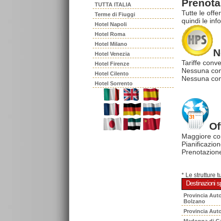
Prenota 
TUTTA ITALIA
Tutte le offe
Terme di Fiuggi
quindi le inf
Hotel Napoli
Hotel Roma
Hotel Milano
N
Hotel Venezia
Tariffe conve
Hotel Firenze
Nessuna com
Hotel Cilento
Nessuna comm
Hotel Sorrento
Of
Maggiore co
Pianificazion
Prenotazione
* Le strutture 
Destinazioni sp
Provincia Aut
Bolzano
Provincia Aut
Madonna di C