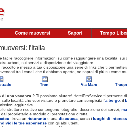
Come muoversi
Sapori
Tempo Libe
oversi: l'Italia
 facile raccogliere informazioni su come raggiungere una località, sui co
tra-urbani, sui servizi a disposizione del viaggiatore.
raccolto e messo a tua disposizione una serie di links che ti permettera
vendoti tra i canali che ti abbiamo aperto, ne saprai di più su come muov
strade
Treni
Via Mare
Traspo
 di una vacanza ?
Ti possiamo aiutare! HotelProService ti permette di
 sulle localitá che vuoi visitare e prenotare con semplicitá l'
albergo
, il
ssioni aggiuntive.
le strutture ricettive contengono fotografie, descrizione dei servizi,
ma
 dal proprietario e modulo di prenotazione diretta.
eteo
, trova un
ristorante
o una
discoteca
, cerca i
luoghi di interes
ndividi le tue esperienze
con gli altri utenti.