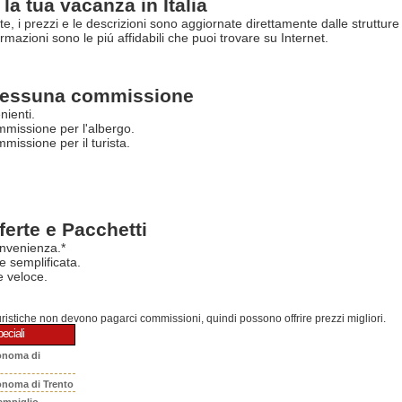
la tua vacanza in Italia
rte, i prezzi e le descrizioni sono aggiornate direttamente dalle struttur
ormazioni sono le piú affidabili che puoi trovare su Internet.
essuna commissione
nienti.
missione per l'albergo.
issione per il turista.
ferte e Pacchetti
nvenienza.*
e semplificata.
 veloce.
turistiche non devono pagarci commissioni, quindi possono offrire prezzi migliori.
eciali
onoma di
onoma di Trento
ampiglio