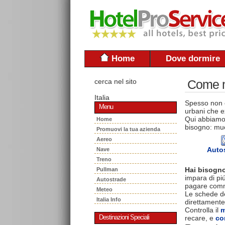
Home
Dove dormire
cerca nel sito
Come mu
Italia
Spesso non è
Menu
urbani che ex
Qui abbiamo 
Home
bisogno: muo
Promuovi la tua azienda
Aereo
Auto
Nave
Treno
Hai bisogno
Pullman
impara di piú
Autostrade
pagare commi
Meteo
Le schede del
Italia Info
direttamente
Controlla il
m
recare, e
co
Destinazioni Speciali