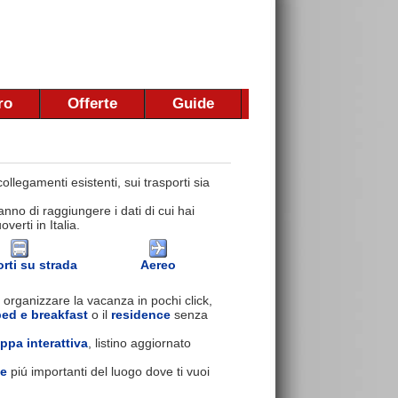
ro
Offerte
Guide
llegamenti esistenti, sui trasporti sia
nno di raggiungere i dati di cui hai
erti in Italia.
rti su strada
Aereo
 organizzare la vacanza in pochi click,
bed e breakfast
o il
residence
senza
ppa interattiva
, listino aggiornato
se
piú importanti del luogo dove ti vuoi