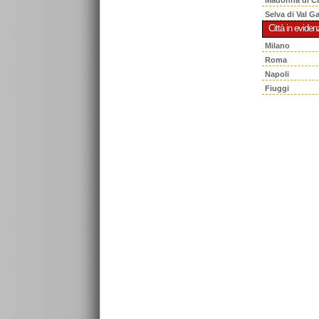
Selva di Val G
Città in eviden
Milano
Roma
Napoli
Fiuggi