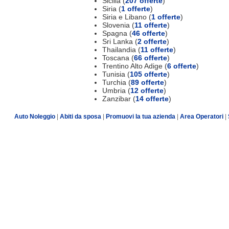
Sicilia (
207 offerte
)
Siria (
1 offerte
)
Siria e Libano (
1 offerte
)
Slovenia (
11 offerte
)
Spagna (
46 offerte
)
Sri Lanka (
2 offerte
)
Thailandia (
11 offerte
)
Toscana (
66 offerte
)
Trentino Alto Adige (
6 offerte
)
Tunisia (
105 offerte
)
Turchia (
89 offerte
)
Umbria (
12 offerte
)
Zanzibar (
14 offerte
)
Auto Noleggio
|
Abiti da sposa
|
Promuovi la tua azienda
|
Area Operatori
|