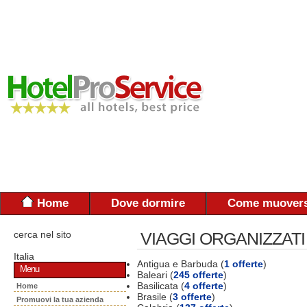
Home
Dove dormire
Come muovers
cerca nel sito
VIAGGI ORGANIZZATI
Italia
Antigua e Barbuda (
1 offerte
)
Menu
Baleari (
245 offerte
)
Basilicata (
4 offerte
)
Home
Brasile (
3 offerte
)
Promuovi la tua azienda