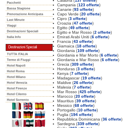
Calabria (
137 offerte
)
Pacchetti
Campania (
123 offerte
)
Bassa Stagione
Canarie (
93 offerte
)
Capo Verde (
20 offerte
)
Prenotazione Anticipata
Cipro (
3 offerte
)
Last Minute
Croazia (
47 offerte
)
Viaggi
Egitto (
49 offerte
)
Destinazioni Speciali
Egitto e Mar Rosso (
2 offerte
)
Emirati Arabi Uniti (
6 offerte
)
Italia Info
Francia (
43 offerte
)
Giamaica (
18 offerte
)
Destinazioni Speciali
Giordania (
109 offerte
)
TUTTA ITALIA
Giordania e Mar Morto (
6 offerte
)
Giordania e Mar Rosso (
6 offerte
)
Terme di Fiuggi
Grecia (
309 offerte
)
Hotel Napoli
Honduras (
3 offerte
)
Hotel Roma
Kenya (
7 offerte
)
Hotel Milano
Madagascar (
19 offerte
)
Maldive (
26 offerte
)
Hotel Venezia
Malesia (
7 offerte
)
Hotel Firenze
Mar Rosso (
425 offerte
)
Hotel Cilento
Marocco (
20 offerte
)
Hotel Sorrento
Mauritius (
39 offerte
)
Messico (
68 offerte
)
Portogallo (
10 offerte
)
Puglia (
194 offerte
)
Repubblica Dominicana (
36 offerte
)
Sardegna (
339 offerte
)