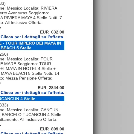
 33)
ne: Messico Localita: RIVIERA
erto Aventuras Soggiorno:
 RIVIERA MAYA 4 Stelle Notti: 7
: All Inclusive Offerta:
e
EUR 632.00
Clicca per i dettagli sull'offerta.
 - TOUR IMPERO DEI MAYA IN
BEACH 5 Stelle
 250)
one: Messico Localita: TOUR
E MARE Soggiorno: TOUR
I MAYA IN HOTEL 4 Stelle +
AYA BEACH 5 Stelle Notti: 14
to: Mezza Pensione Offerta:
e
EUR 2844.00
Clicca per i dettagli sull'offerta.
CANCUN 4 Stelle
 333)
one: Messico Localita: CANCUN
o: BARCELO TUCANCUN 4 Stelle
attamento: All Inclusive Offerta:
1
EUR 809.00
Clicca per i dettagli sull'offerta.