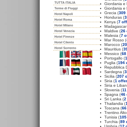
TUTTA ITALIA
Giordania e 
Giordania e
Terme di Fiuggi
Grecia (
309 
Hotel Napoli
Honduras (
3
Hotel Roma
Kenya (
7 of
Hotel Milano
Madagascar
Maldive (
26 
Hotel Venezia
Malesia (
7 o
Hotel Firenze
Mar Rosso (
Hotel Cilento
Marocco (
20
Hotel Sorrento
Mauritius (
39
Messico (
68
Portogallo (
1
Puglia (
194 
Repubblica 
Sardegna (
3
Sicilia (
207 o
Siria (
1 offe
Siria e Liban
Slovenia (
11
Spagna (
46 
Sri Lanka (
2
Thailandia (
Toscana (
66
Trentino Alto
Tunisia (
105
Turchia (
89 
Umbria (
12 