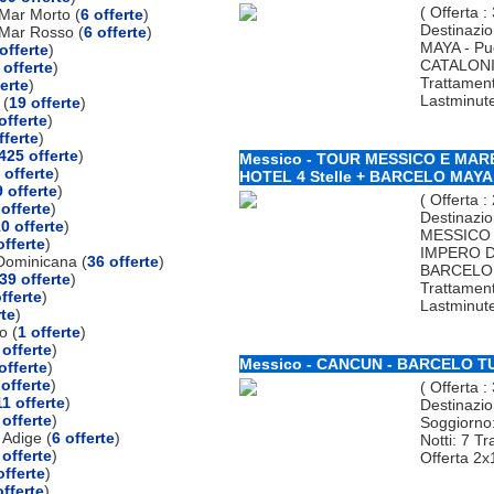
( Offerta :
Mar Morto (
6 offerte
)
Destinazio
 Mar Rosso (
6 offerte
)
MAYA - Pu
offerte
)
CATALONIA
 offerte
)
Trattamento
ferte
)
Lastminut
 (
19 offerte
)
offerte
)
fferte
)
425 offerte
)
Messico - TOUR MESSICO E MARE
 offerte
)
HOTEL 4 Stelle + BARCELO MAYA 
 offerte
)
( Offerta :
 offerte
)
Destinazi
0 offerte
)
MESSICO 
offerte
)
IMPERO DE
Dominicana (
36 offerte
)
BARCELO M
39 offerte
)
Trattamen
fferte
)
Lastminut
rte
)
o (
1 offerte
)
 offerte
)
Messico - CANCUN - BARCELO TU
offerte
)
 offerte
)
( Offerta :
11 offerte
)
Destinazi
 offerte
)
Soggiorn
 Adige (
6 offerte
)
Notti: 7 Tr
 offerte
)
Offerta 2x
offerte
)
offerte
)