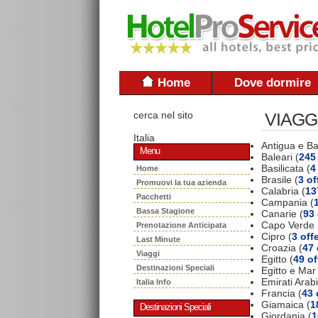
Home
Dove dormire
cerca nel sito
VIAGG
Italia
Antigua e B
Menu
Baleari (
245 
Basilicata (
4
Home
Brasile (
3 of
Promuovi la tua azienda
Calabria (
13
Pacchetti
Campania (
Bassa Stagione
Canarie (
93 
Capo Verde 
Prenotazione Anticipata
Cipro (
3 off
Last Minute
Croazia (
47 
Viaggi
Egitto (
49 of
Destinazioni Speciali
Egitto e Mar
Emirati Arabi
Italia Info
Francia (
43 
Giamaica (
1
Destinazioni Speciali
Giordania (
1