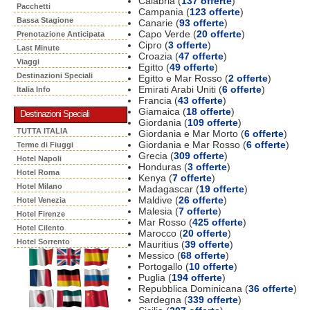
Calabria (
137 offerte
)
Pacchetti
Campania (
123 offerte
)
Bassa Stagione
Canarie (
93 offerte
)
Capo Verde (
20 offerte
)
Prenotazione Anticipata
Cipro (
3 offerte
)
Last Minute
Croazia (
47 offerte
)
Viaggi
Egitto (
49 offerte
)
Destinazioni Speciali
Egitto e Mar Rosso (
2 offerte
)
Emirati Arabi Uniti (
6 offerte
)
Italia Info
Francia (
43 offerte
)
Giamaica (
18 offerte
)
Destinazioni Speciali
Giordania (
109 offerte
)
TUTTA ITALIA
Giordania e Mar Morto (
6 offerte
)
Giordania e Mar Rosso (
6 offerte
)
Terme di Fiuggi
Grecia (
309 offerte
)
Hotel Napoli
Honduras (
3 offerte
)
Hotel Roma
Kenya (
7 offerte
)
Hotel Milano
Madagascar (
19 offerte
)
Maldive (
26 offerte
)
Hotel Venezia
Malesia (
7 offerte
)
Hotel Firenze
Mar Rosso (
425 offerte
)
Hotel Cilento
Marocco (
20 offerte
)
Hotel Sorrento
Mauritius (
39 offerte
)
Messico (
68 offerte
)
Portogallo (
10 offerte
)
Puglia (
194 offerte
)
Repubblica Dominicana (
36 offerte
)
Sardegna (
339 offerte
)