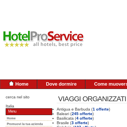
Home
Dove dormire
Come muovers
cerca nel sito
VIAGGI ORGANIZZATI
Italia
Antigua e Barbuda (
1 offerte
)
Menu
Baleari (
245 offerte
)
Basilicata (
4 offerte
)
Home
Brasile (
3 offerte
)
Promuovi la tua azienda