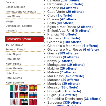
Calabria (
137 offerte
)
Pacchetti
Campania (
123 offerte
)
Bassa Stagione
Canarie (
93 offerte
)
Capo Verde (
20 offerte
)
Prenotazione Anticipata
Cipro (
3 offerte
)
Last Minute
Croazia (
47 offerte
)
Viaggi
Egitto (
49 offerte
)
Destinazioni Speciali
Egitto e Mar Rosso (
2 offerte
)
Emirati Arabi Uniti (
6 offerte
)
Italia Info
Francia (
43 offerte
)
Giamaica (
18 offerte
)
Destinazioni Speciali
Giordania (
109 offerte
)
TUTTA ITALIA
Giordania e Mar Morto (
6 offerte
)
Giordania e Mar Rosso (
6 offerte
)
Terme di Fiuggi
Grecia (
309 offerte
)
Hotel Napoli
Honduras (
3 offerte
)
Hotel Roma
Kenya (
7 offerte
)
Hotel Milano
Madagascar (
19 offerte
)
Maldive (
26 offerte
)
Hotel Venezia
Malesia (
7 offerte
)
Hotel Firenze
Mar Rosso (
425 offerte
)
Hotel Cilento
Marocco (
20 offerte
)
Hotel Sorrento
Mauritius (
39 offerte
)
Messico (
68 offerte
)
Portogallo (
10 offerte
)
Puglia (
194 offerte
)
Repubblica Dominicana (
36 offerte
)
Sardegna (
339 offerte
)