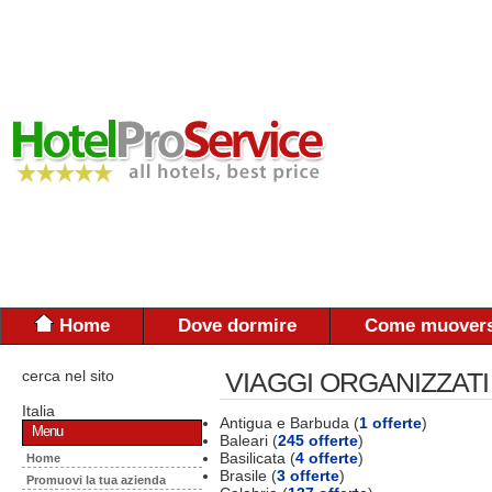
Home
Dove dormire
Come muovers
cerca nel sito
VIAGGI ORGANIZZATI
Italia
Antigua e Barbuda (
1 offerte
)
Menu
Baleari (
245 offerte
)
Basilicata (
4 offerte
)
Home
Brasile (
3 offerte
)
Promuovi la tua azienda