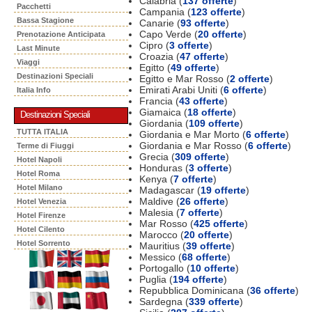
Calabria (
137 offerte
)
Pacchetti
Campania (
123 offerte
)
Bassa Stagione
Canarie (
93 offerte
)
Capo Verde (
20 offerte
)
Prenotazione Anticipata
Cipro (
3 offerte
)
Last Minute
Croazia (
47 offerte
)
Viaggi
Egitto (
49 offerte
)
Destinazioni Speciali
Egitto e Mar Rosso (
2 offerte
)
Emirati Arabi Uniti (
6 offerte
)
Italia Info
Francia (
43 offerte
)
Giamaica (
18 offerte
)
Destinazioni Speciali
Giordania (
109 offerte
)
TUTTA ITALIA
Giordania e Mar Morto (
6 offerte
)
Giordania e Mar Rosso (
6 offerte
)
Terme di Fiuggi
Grecia (
309 offerte
)
Hotel Napoli
Honduras (
3 offerte
)
Hotel Roma
Kenya (
7 offerte
)
Hotel Milano
Madagascar (
19 offerte
)
Maldive (
26 offerte
)
Hotel Venezia
Malesia (
7 offerte
)
Hotel Firenze
Mar Rosso (
425 offerte
)
Hotel Cilento
Marocco (
20 offerte
)
Hotel Sorrento
Mauritius (
39 offerte
)
Messico (
68 offerte
)
Portogallo (
10 offerte
)
Puglia (
194 offerte
)
Repubblica Dominicana (
36 offerte
)
Sardegna (
339 offerte
)