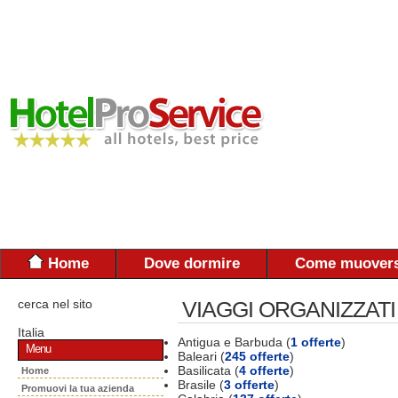
Home
Dove dormire
Come muovers
cerca nel sito
VIAGGI ORGANIZZATI
Italia
Antigua e Barbuda (
1 offerte
)
Menu
Baleari (
245 offerte
)
Basilicata (
4 offerte
)
Home
Brasile (
3 offerte
)
Promuovi la tua azienda