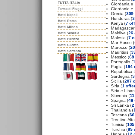
TUTTA ITALIA
Giordania e 
Giordania e
Terme di Fiuggi
Grecia (
309 
Hotel Napoli
Honduras (
3
Hotel Roma
Kenya (
7 of
Hotel Milano
Madagascar
Maldive (
26 
Hotel Venezia
Malesia (
7 o
Hotel Firenze
Mar Rosso (
Hotel Cilento
Marocco (
20
Hotel Sorrento
Mauritius (
39
Messico (
68
Portogallo (
1
Puglia (
194 
Repubblica 
Sardegna (
3
Sicilia (
207 o
Siria (
1 offe
Siria e Liban
Slovenia (
11
Spagna (
46 
Sri Lanka (
2
Thailandia (
Toscana (
66
Trentino Alto
Tunisia (
105
Turchia (
89 
Umbria (
12 