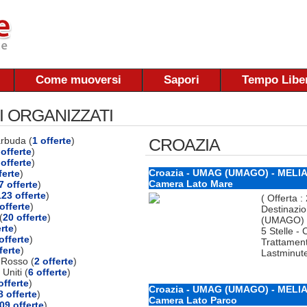
Come muoversi
Sapori
Tempo Libe
I ORGANIZZATI
arbuda (
1 offerte
)
CROAZIA
offerte
)
 offerte
)
Croazia - UMAG (UMAGO) - MELIA
ferte
)
Camera Lato Mare
7 offerte
)
123 offerte
)
( Offerta :
offerte
)
Destinazi
(
20 offerte
)
(UMAGO) 
erte
)
5 Stelle -
offerte
)
Trattamen
ferte
)
Lastminut
 Rosso (
2 offerte
)
 Uniti (
6 offerte
)
offerte
)
Croazia - UMAG (UMAGO) - MELIA
8 offerte
)
Camera Lato Parco
09 offerte
)