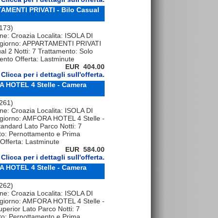
TAMENTI PRIVATI - Bilo Casual
 173)
ne: Croazia Localita: ISOLA DI
giorno: APPARTAMENTI PRIVATI
ual 2 Notti: 7 Trattamento: Solo
nto Offerta: Lastminute
EUR 404.00
Clicca per i dettagli sull'offerta.
A HOTEL 4 Stelle - Camera
 261)
ne: Croazia Localita: ISOLA DI
iorno: AMFORA HOTEL 4 Stelle -
andard Lato Parco Notti: 7
to: Pernottamento e Prima
Offerta: Lastminute
EUR 584.00
Clicca per i dettagli sull'offerta.
A HOTEL 4 Stelle - Camera
 262)
ne: Croazia Localita: ISOLA DI
iorno: AMFORA HOTEL 4 Stelle -
erior Lato Parco Notti: 7
to: Pernottamento e Prima