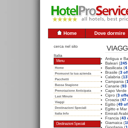
Home
Dove dormire
cerca nel sito
VIAGG
Italia
Antigua e B
Menu
Baleari (
245 
Basilicata (
4
Home
Brasile (
3 of
Promuovi la tua azienda
Calabria (
13
Pacchetti
Campania (
Bassa Stagione
Canarie (
93 
Capo Verde 
Prenotazione Anticipata
Cipro (
3 off
Last Minute
Croazia (
47 
Viaggi
Egitto (
49 of
Destinazioni Speciali
Egitto e Mar
Emirati Arabi
Italia Info
Francia (
43 
Giamaica (
1
Destinazioni Speciali
Giordania (
1