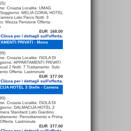
 25)
one: Croazia Localita: UMAG
Soggiorno: MELIA CORAL HOTEL
 Camera Lato Parco Notti: 3
to: Mezza Pensione Offerta:
e
EUR 168.00
Clicca per i dettagli sull'offerta.
RTAMENTI PRIVATI - Mono
 89)
ne: Croazia Localita: ISOLA DI
giorno: APPARTAMENTI PRIVATI
ual 2 Notti: 7 Trattamento: Solo
nto Offerta: Lastminute
EUR 377.00
Clicca per i dettagli sull'offerta.
CIJA HOTEL 3 Stelle - Camera
 90)
ne: Croazia Localita: ISOLA DI
giorno: DALMACIJA HOTEL 3
amera Standard Lato Giardino
rattamento: Pernottamento e Prima
Offerta: Lastminute
EUR 377.00
Clicca per i dettagli sull'offerta.