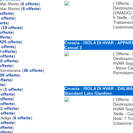
( Offerta :
Mar Morto (
6 offerte
)
Destinazi
 Mar Rosso (
6 offerte
)
(UMAGO) 
offerte
)
5 Stelle -
 offerte
)
Trattamen
ferte
)
Lastminut
 (
19 offerte
)
offerte
)
fferte
)
425 offerte
)
Croazia - ISOLA DI HVAR - APPA
 offerte
)
Casual 2
 offerte
)
( Offerta :
 offerte
)
Destinazio
0 offerte
)
HVAR Sog
offerte
)
- Mono Cas
Dominicana (
36 offerte
)
Pernottame
39 offerte
)
fferte
)
rte
)
Croazia - ISOLA DI HVAR - DALMA
o (
1 offerte
)
Standard Lato Giardino
 offerte
)
offerte
)
( Offerta :
 offerte
)
Destinazio
11 offerte
)
HVAR Sog
 offerte
)
Stelle - C
 Adige (
6 offerte
)
Notti: 7 T
 offerte
)
Colazione 
offerte
)
offerte
)