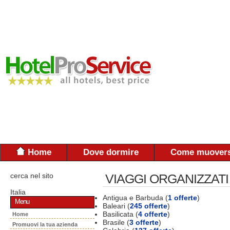
Home
Dove dormire
Come muovers
cerca nel sito
VIAGGI ORGANIZZATI
Italia
Antigua e Barbuda (
1 offerte
)
Menu
Baleari (
245 offerte
)
Basilicata (
4 offerte
)
Home
Brasile (
3 offerte
)
Promuovi la tua azienda