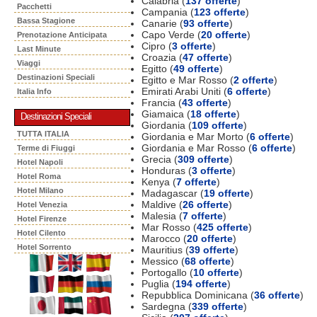
Calabria (
137 offerte
)
Pacchetti
Campania (
123 offerte
)
Bassa Stagione
Canarie (
93 offerte
)
Capo Verde (
20 offerte
)
Prenotazione Anticipata
Cipro (
3 offerte
)
Last Minute
Croazia (
47 offerte
)
Viaggi
Egitto (
49 offerte
)
Destinazioni Speciali
Egitto e Mar Rosso (
2 offerte
)
Emirati Arabi Uniti (
6 offerte
)
Italia Info
Francia (
43 offerte
)
Giamaica (
18 offerte
)
Destinazioni Speciali
Giordania (
109 offerte
)
TUTTA ITALIA
Giordania e Mar Morto (
6 offerte
)
Giordania e Mar Rosso (
6 offerte
)
Terme di Fiuggi
Grecia (
309 offerte
)
Hotel Napoli
Honduras (
3 offerte
)
Hotel Roma
Kenya (
7 offerte
)
Hotel Milano
Madagascar (
19 offerte
)
Maldive (
26 offerte
)
Hotel Venezia
Malesia (
7 offerte
)
Hotel Firenze
Mar Rosso (
425 offerte
)
Hotel Cilento
Marocco (
20 offerte
)
Hotel Sorrento
Mauritius (
39 offerte
)
Messico (
68 offerte
)
Portogallo (
10 offerte
)
Puglia (
194 offerte
)
Repubblica Dominicana (
36 offerte
)
Sardegna (
339 offerte
)