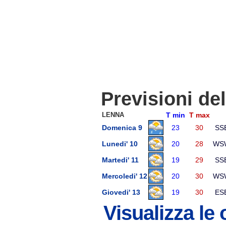
Previsioni de
LENNA
T min
T max
Domenica 9
23
30
SS
Lunedi' 10
20
28
WS
Martedi' 11
19
29
SS
Mercoledi' 12
20
30
WS
Giovedi' 13
19
30
ES
Visualizza le 