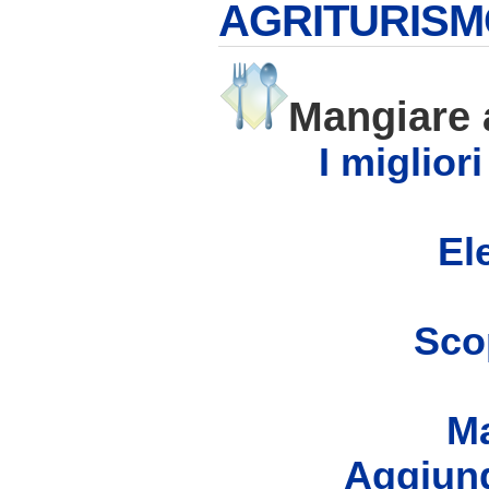
AGRITURISM
Mangiare
I miglior
Ele
Scop
Ma
Aggiung