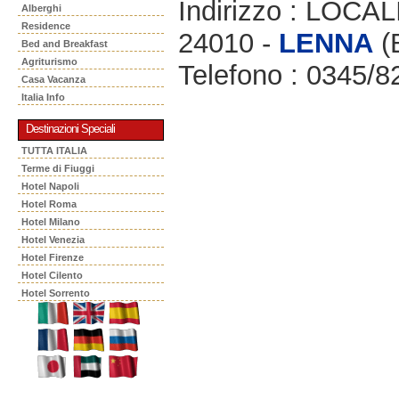
Indirizzo : LOCAL
Alberghi
Residence
24010 -
LENNA
(
Bed and Breakfast
Agriturismo
Telefono : 0345/8
Casa Vacanza
Italia Info
Destinazioni Speciali
TUTTA ITALIA
Terme di Fiuggi
Hotel Napoli
Hotel Roma
Hotel Milano
Hotel Venezia
Hotel Firenze
Hotel Cilento
Hotel Sorrento