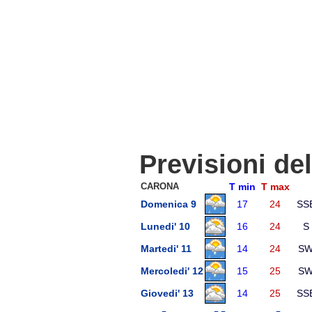
Previsioni de
CARONA
T min
T max
Domenica 9
17
24
SS
Lunedi' 10
16
24
S
Martedi' 11
14
24
S
Mercoledi' 12
15
25
S
Giovedi' 13
14
25
SS