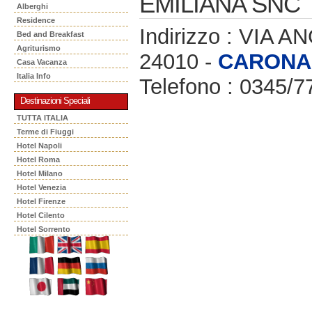
EMILIANA SNC
Alberghi
Residence
Indirizzo : VIA 
Bed and Breakfast
Agriturismo
24010 -
CARONA
Casa Vacanza
Italia Info
Telefono : 0345/7
Destinazioni Speciali
TUTTA ITALIA
Terme di Fiuggi
Hotel Napoli
Hotel Roma
Hotel Milano
Hotel Venezia
Hotel Firenze
Hotel Cilento
Hotel Sorrento